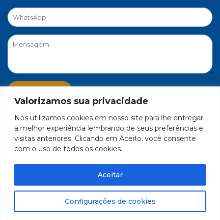
Valorizamos sua privacidade
Nós utilizamos cookies em nosso site para lhe entregar
PORTAL DE PRIVACIDADE
a melhor experiência lembrando de seus preferências e
visitas anteriores. Clicando em Aceito, você consente
com o uso de todos os cookies.
FEDERAÇÃO DO COMÉRCIO DE BENS, SERVIÇOS E TURISMO
DO ESTADO DE MINAS GERAIS – FECOMÉRCIO-MG - CNPJ/MF
Aceitar
17.271.982/0001-59
Feito por Célula 21
Configurações de cookies