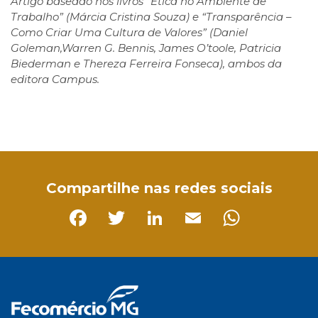
Artigo baseado nos livros “Ética no Ambiente de
Trabalho” (Márcia Cristina Souza) e “Transparência –
Como Criar Uma Cultura de Valores” (Daniel
Goleman,Warren G. Bennis, James O’toole, Patricia
Biederman e Thereza Ferreira Fonseca), ambos da
editora Campus.
Facebook
Twitter
LinkedIn
Email
WhatsApp
Compartilhe nas redes sociais
Facebook
Twitter
LinkedIn
Email
Whats