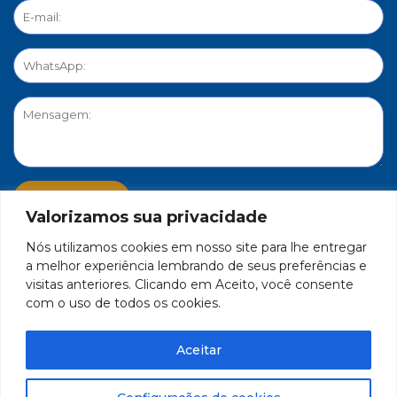
Valorizamos sua privacidade
Nós utilizamos cookies em nosso site para lhe entregar
PORTAL DE PRIVACIDADE
a melhor experiência lembrando de seus preferências e
visitas anteriores. Clicando em Aceito, você consente
com o uso de todos os cookies.
FEDERAÇÃO DO COMÉRCIO DE BENS, SERVIÇOS E TURISMO
DO ESTADO DE MINAS GERAIS – FECOMÉRCIO-MG - CNPJ/MF
Aceitar
17.271.982/0001-59
Feito por Célula 21