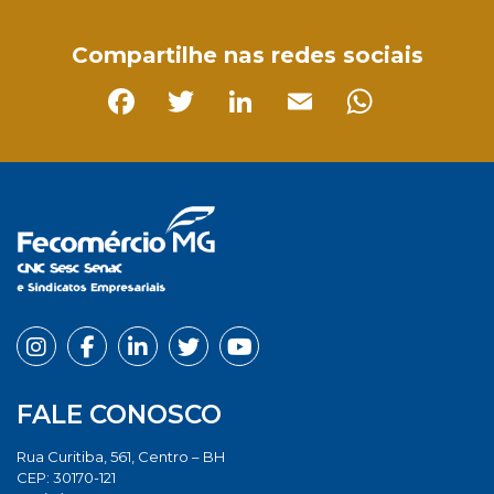
Compartilhe nas redes sociais
Facebook
Twitter
LinkedIn
Email
Whats
FALE CONOSCO
Rua Curitiba, 561, Centro – BH
CEP: 30170-121