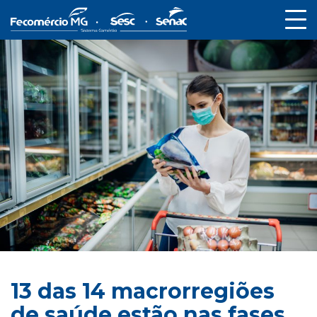
13 das 14 macrorregiões
de saúde estão nas fases