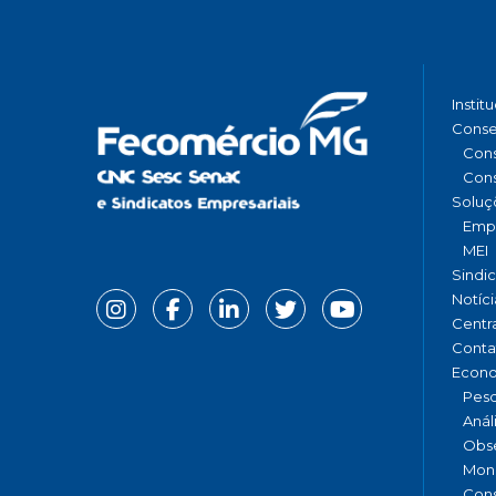
Instit
Conse
Cons
Cons
Soluç
Emp
MEI
Sindi
Notíci
Centr
Conta
Econ
Pesq
Anál
Obse
Moni
Cons