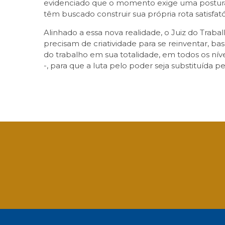
evidenciado que o momento exige uma postura d
têm buscado construir sua própria rota satisfató
Alinhado a essa nova realidade, o Juiz do Traba
precisam de criatividade para se reinventar, ba
do trabalho em sua totalidade, em todos os nív
-, para que a luta pelo poder seja substituída p
Facebook
Twitter
LinkedIn
Email
What