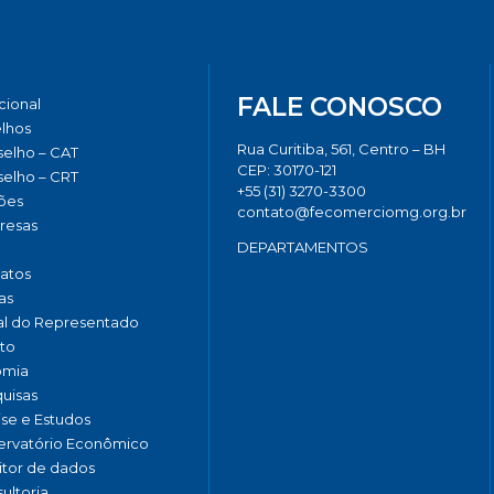
FALE CONOSCO
ucional
lhos
Rua Curitiba, 561, Centro – BH
elho – CAT
CEP: 30170-121
elho – CRT
+55 (31) 3270-3300
ões
contato@fecomerciomg.org.br
resas
DEPARTAMENTOS
catos
as
al do Representado
to
omia
uisas
ise e Estudos
rvatório Econômico
tor de dados
ultoria