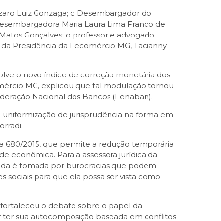
Lázaro Luiz Gonzaga; o Desembargador do
, desembargadora Maria Laura Lima Franco de
 Matos Gonçalves; o professor e advogado
ca da Presidência da Fecomércio MG, Tacianny
olve o novo índice de correção monetária dos
omércio MG, explicou que tal modulação tornou-
ederação Nacional dos Bancos (Fenaban).
 uniformização de jurisprudência na forma em
rradi.
a 680/2015, que permite a redução temporária
e econômica. Para a assessora jurídica da
inda é tomada por burocracias que podem
s sociais para que ela possa ser vista como
 fortaleceu o debate sobre o papel da
por ter sua autocomposição baseada em conflitos