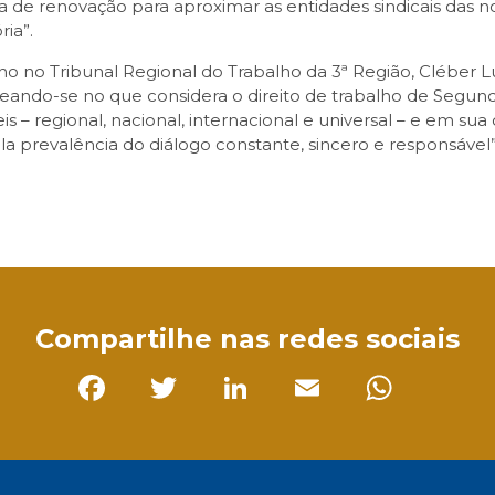
e renovação para aproximar as entidades sindicais das no
ria”.
lho no Tribunal Regional do Trabalho da 3ª Região, Cléber 
seando-se no que considera o direito de trabalho de Segund
eis – regional, nacional, internacional e universal – e em 
ela prevalência do diálogo constante, sincero e responsável
sApp
Compartilhe nas redes sociais
Facebook
Twitter
LinkedIn
Email
Whats