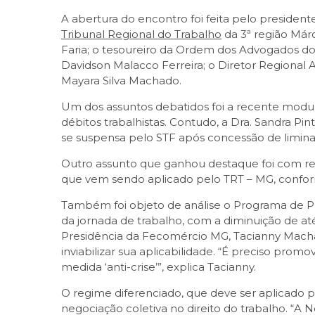
A abertura do encontro foi feita pelo preside
Tribunal Regional do Trabalho
da 3ª região Már
Faria; o tesoureiro da Ordem dos Advogados do 
Davidson Malacco Ferreira; o Diretor Regional 
Mayara Silva Machado.
Um dos assuntos debatidos foi a recente modul
débitos trabalhistas. Contudo, a Dra. Sandra 
se suspensa pelo STF após concessão de limin
Outro assunto que ganhou destaque foi com rel
que vem sendo aplicado pelo TRT – MG, confo
Também foi objeto de análise o Programa de P
da jornada de trabalho, com a diminuição de at
Presidência da Fecomércio MG, Tacianny Mach
inviabilizar sua aplicabilidade. “É preciso pro
medida ‘anti-crise’”, explica Tacianny.
O regime diferenciado, que deve ser aplicado p
negociação coletiva no direito do trabalho. “A