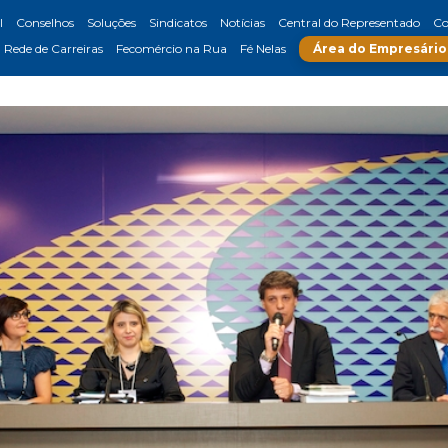
l
Conselhos
Soluções
Sindicatos
Notícias
Central do Representado
Co
Rede de Carreiras
Fecomércio na Rua
Fé Nelas
Área do Empresário