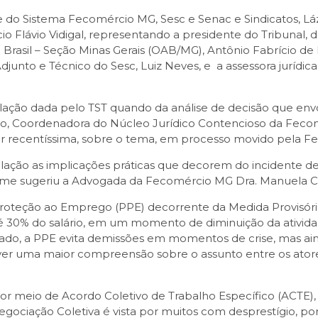
nte do Sistema Fecomércio MG, Sesc e Senac e Sindicatos, 
cio Flávio Vidigal, representando a presidente do Tribunal
Brasil – Seção Minas Gerais (OAB/MG), Antônio Fabrício de
Adjunto e Técnico do Sesc, Luiz Neves, e a assessora jurídi
ação dada pelo TST quando da análise de decisão que env
Pinto, Coordenadora do Núcleo Jurídico Contencioso da Fec
ar recentíssima, sobre o tema, em processo movido pela F
ação as implicações práticas que decorem do incidente de
rme sugeriu a Advogada da Fecomércio MG Dra. Manuela Co
roteção ao Emprego (PPE) decorrente da Medida Provisóri
é 30% do salário, em um momento de diminuição da atividad
ado, a PPE evita demissões em momentos de crise, mas a
mover uma maior compreensão sobre o assunto entre os atore
or meio de Acordo Coletivo de Trabalho Específico (ACTE),
 Negociação Coletiva é vista por muitos com desprestígio, 