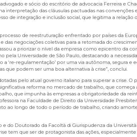
, advogado e sócio do escritório de advocacia Ferreira e Cha
na interpretação das cláusulas pactuadas nas convenções e 
o de integração e inclusão social, que legitima a relação
processo de reestruturação enfrentado por países da Euro
is e das negociações coletivas para a retomada do crescim
assou a priorizar o nível da empresa como epicentro da cont
ho pela Universidade de São Paulo, destacando a necessida
 a ‘re-regulamentação’ por uma via autônoma, segura e equ
vas que podem ser uma boa alternativa à crise”, conclui.
tadas pelo atual governo italiano para superar a crise. O 
gnificativa reforma no mercado de trabalho, que começa a 
lho, que impunha às empresas a obrigatoriedade da reint
ofessora na Faculdade de Direito da Universidade Presbit
ao longo de todo o período de trabalho, criando amortec
e do Doutorado da Facoltà di Giurispudenza da Università d
rise tem que ser de protagonista das ações, especialmente 