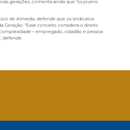
vas gerações, comenta ainda que “os jovens
Lúcio de Almeida, defende que os sindicatos
a Geração. “Esse conceito considera o direito
sua complexidade – empregado, cidadão e pessoa
”, defende.
App