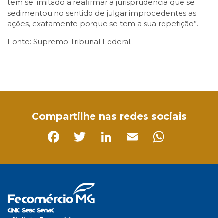
têm se limitado a reafirmar a jurisprudência que se
sedimentou no sentido de julgar improcedentes as
ações, exatamente porque se tem a sua repetição”.
Fonte: Supremo Tribunal Federal.
Facebook
Twitter
LinkedIn
Email
WhatsApp
Compartilhe nas redes sociais
Facebook
Twitter
LinkedIn
Email
Whats