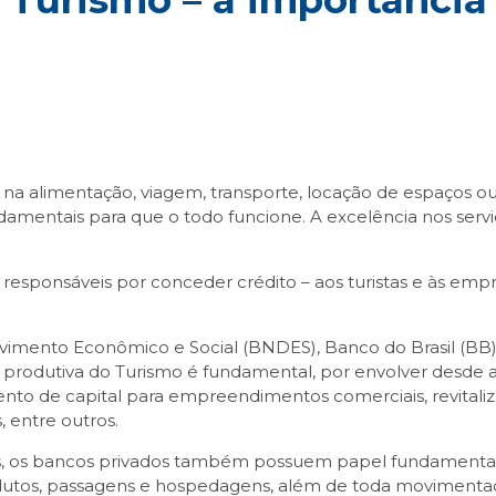
 Turismo – a importância
ja na alimentação, viagem, transporte, locação de espaços
ndamentais para que o todo funcione. A excelência nos ser
responsáveis por conceder crédito – aos turistas e às emp
imento Econômico e Social (BNDES), Banco do Brasil (BB) 
ia produtiva do Turismo é fundamental, por envolver desde
mento de capital para empreendimentos comerciais, revital
 entre outros.
is, os bancos privados também possuem papel fundamental.
os, passagens e hospedagens, além de toda movimentação