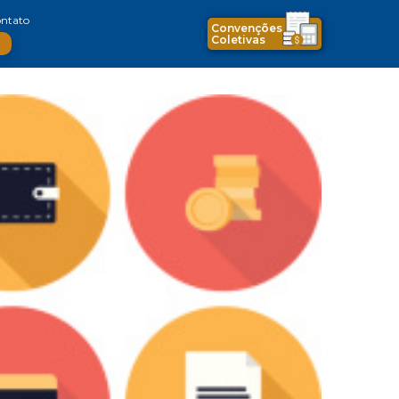
ntato
Convenções
Coletivas