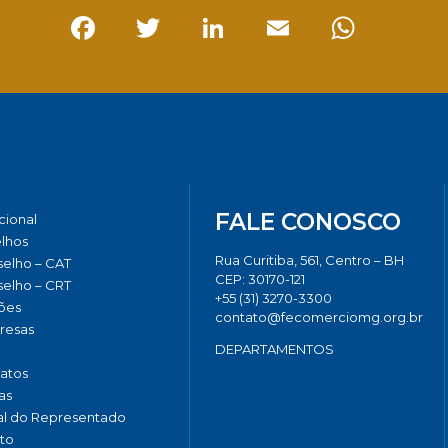
Facebook
Twitter
LinkedIn
Email
Whats
FALE CONOSCO
ucional
lhos
Rua Curitiba, 561, Centro – BH
elho – CAT
CEP: 30170-121
elho – CRT
+55 (31) 3270-3300
ões
contato@fecomerciomg.org.br
resas
DEPARTAMENTOS
catos
as
al do Representado
to