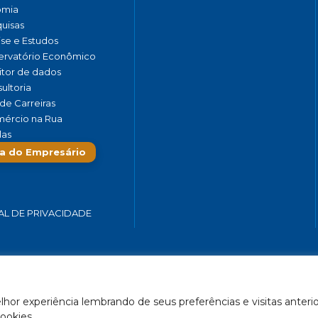
omia
uisas
ise e Estudos
rvatório Econômico
tor de dados
ultoria
de Carreiras
ércio na Rua
las
a do Empresário
AL DE PRIVACIDADE
 SERVIÇOS E TURISMO DO ESTADO DE MINAS GERAIS – FECOMÉRCIO-
hor experiência lembrando de seus preferências e visitas anterio
Feito por Célula 21
ookies.