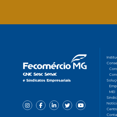
Instit
Conse
Cons
Cons
Soluç
Emp
MEI
Sindi
Notíci
Centr
Conta