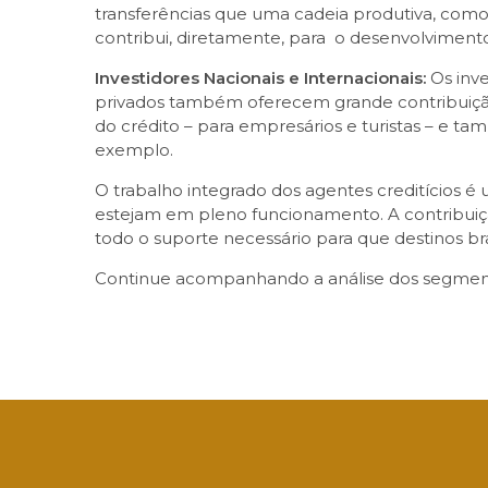
transferências que uma cadeia produtiva, como 
contribui, diretamente, para o desenvolvimento
Investidores Nacionais e Internacionais:
Os inv
privados também oferecem grande contribuição
do crédito – para empresários e turistas – e t
exemplo.
O trabalho integrado dos agentes creditícios é
estejam em pleno funcionamento. A contribuiçã
todo o suporte necessário para que destinos b
Continue acompanhando a análise dos segmento
Facebook
Twitter
LinkedIn
Email
What