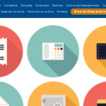
l
Conselhos
Soluções
Sindicatos
Notícias
Central do Representado
Co
Rede de Carreiras
Fecomércio na Rua
Fé Nelas
Área do Empresário