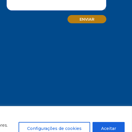
MG - CNPJ/MF 17.271.982/0001-59
res.
Configurações de cookies
Aceitar