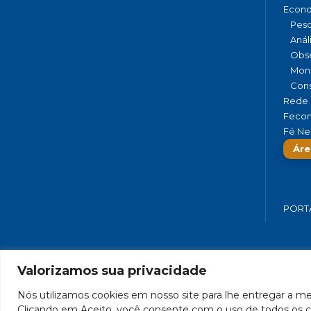
Econ
Pesq
Anál
Obse
Moni
Cons
Rede 
Fecom
Fé Ne
Áre
PORT
Valorizamos sua privacidade
FEDERAÇÃO DO COMÉRCIO DE BENS,
Nós utilizamos cookies em nosso site para lhe entregar a mel
Clicando em Aceito, você consente com o uso de todos os c