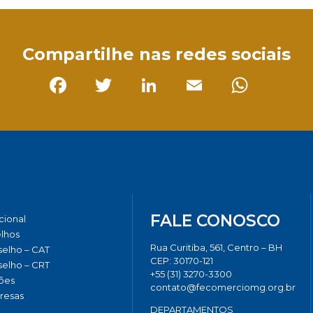
Compartilhe nas redes sociais
Facebook
Twitter
LinkedIn
Email
Whats
FALE CONOSCO
ucional
lhos
Rua Curitiba, 561, Centro – BH
elho – CAT
CEP: 30170-121
elho – CRT
+55 (31) 3270-3300
ões
contato@fecomerciomg.org.br
resas
DEPARTAMENTOS