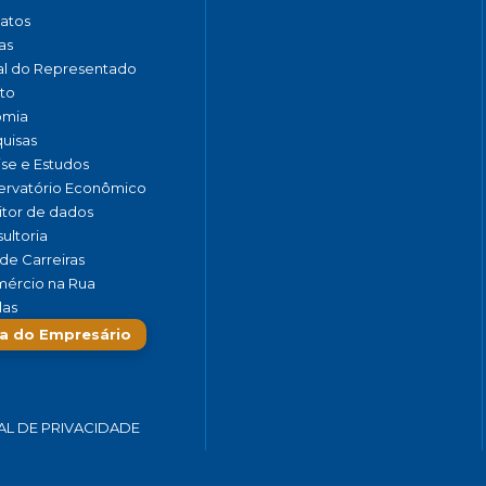
catos
as
al do Representado
to
omia
uisas
ise e Estudos
rvatório Econômico
tor de dados
ultoria
de Carreiras
ércio na Rua
las
a do Empresário
AL DE PRIVACIDADE