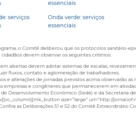
s
essenciais
e: serviços
Onda verde: serviços
s
essenciais
ograma, o Comitê deliberou que os protocolos sanitário-
cidadãos devem observar os seguintes critérios:
m abertas devem adotar sistemas de escalas, revezamento 
zir fluxos, contato e aglomeração de trabalhadores.
rnos e alterações de jornadas previstos acima observarão 
das empresas e congêneres que permanecerem em atividade
 de Desenvolvimento Econômico (Sede) e da Secretaria de E
[vc_column][mk_button size=”large” url=”http://jornal.iof
”]Confira as Deliberações 51 e 52 do Comitê Extraordinário 
sApp