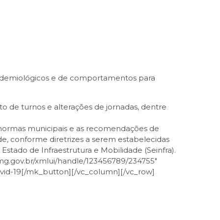
epidemiológicos e de comportamentos para
de turnos e alterações de jornadas, dentre
as normas municipais e as recomendações de
, conforme diretrizes a serem estabelecidas
stado de Infraestrutura e Mobilidade (Seinfra).
.mg.gov.br/xmlui/handle/123456789/234755″
Covid-19[/mk_button][/vc_column][/vc_row]