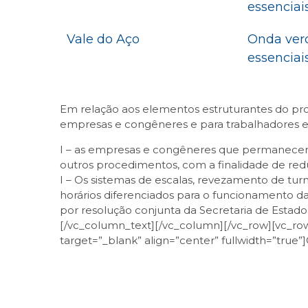
essenciai
Vale do Aço
Onda verd
essenciai
Em relação aos elementos estruturantes do pr
empresas e congêneres e para trabalhadores e 
I – as empresas e congêneres que permanecere
outros procedimentos, com a finalidade de redu
I – Os sistemas de escalas, revezamento de tu
horários diferenciados para o funcionamento 
por resolução conjunta da Secretaria de Estado
[/vc_column_text][/vc_column][/vc_row][vc_row]
target=”_blank” align=”center” fullwidth=”true
Facebook
Twitter
LinkedIn
Email
What