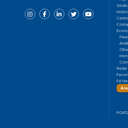
Sindi
Notíci
Centr
Conta
Econ
Pesq
Anál
Obse
Moni
Cons
Rede 
Fecom
Fé Ne
Áre
PORT