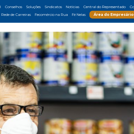
l
Conselhos
Soluções
Sindicatos
Notícias
Central do Representado
Co
Rede de Carreiras
Fecomércio na Rua
Fé Nelas
Área do Empresário