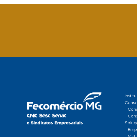
Instit
Conse
Cons
Cons
Soluç
Emp
MEI