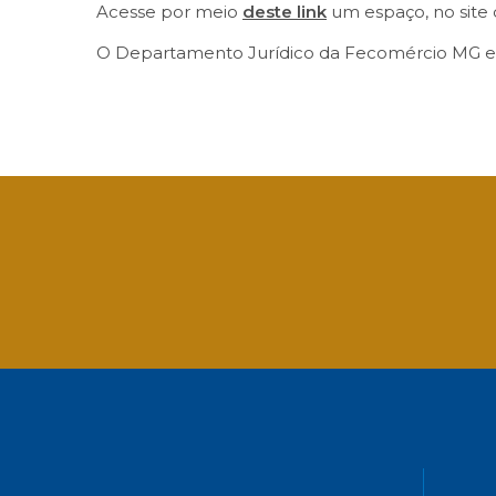
Acesse por meio
deste link
um espaço, no site 
O Departamento Jurídico da Fecomércio MG está
Facebook
Twitter
LinkedIn
Email
What