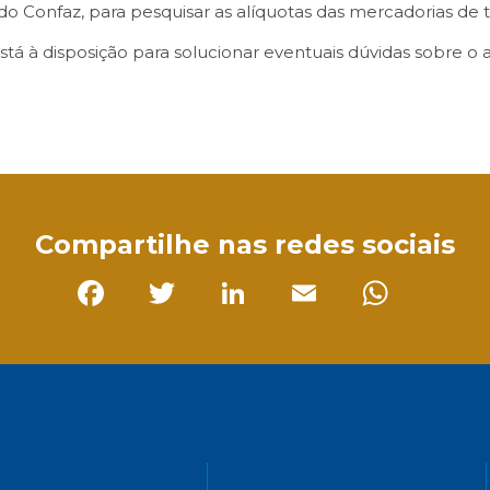
do Confaz, para pesquisar as alíquotas das mercadorias de 
 à disposição para solucionar eventuais dúvidas sobre o a
sApp
Compartilhe nas redes sociais
Facebook
Twitter
LinkedIn
Email
Whats