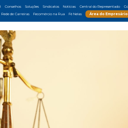
l
Conselhos
Soluções
Sindicatos
Notícias
Central do Representado
Co
Rede de Carreiras
Fecomércio na Rua
Fé Nelas
Área do Empresário