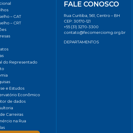
FALE CONOSCO
ucional
lhos
Rua Curitiba, 561, Centro – BH
elho – CAT
CEP: 30170-121
elho – CRT
+55 (31) 3270-3300
ões
contato@fecomerciomg.org.br
resas
DEPARTAMENTOS
catos
as
al do Representado
to
omia
uisas
ise e Estudos
rvatório Econômico
tor de dados
ultoria
de Carreiras
ércio na Rua
las