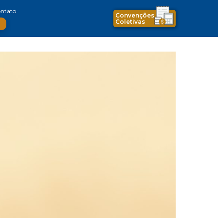
ntato
Convenções
Coletivas