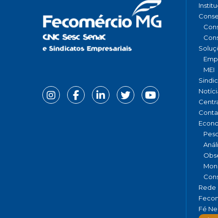
Instit
Conse
Cons
Cons
Soluç
Emp
MEI
Sindi
Notíci
Centr
Conta
Econ
Pesq
Anál
Obse
Moni
Cons
Rede 
Fecom
Fé Ne