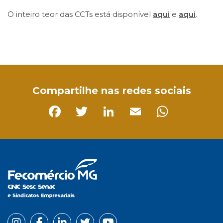
O inteiro teor das CCTs está disponível
aqui
e
aqui
.
Facebook
Twitter
LinkedIn
Email
WhatsApp
Compartilhe nas redes sociais
Facebook
Twitter
LinkedIn
Email
Whats