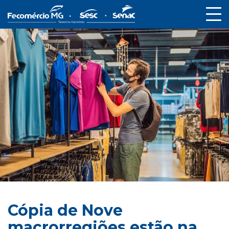
Cópia de Nove
macrorregiões estão na