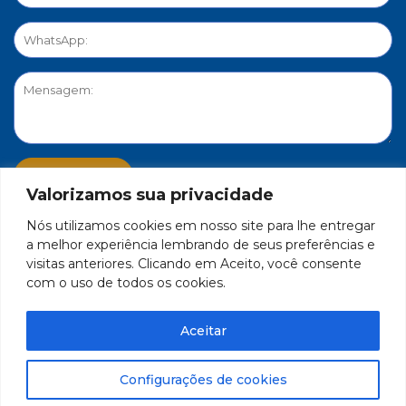
Valorizamos sua privacidade
Nós utilizamos cookies em nosso site para lhe entregar
PORTAL DE PRIVACIDADE
a melhor experiência lembrando de seus preferências e
visitas anteriores. Clicando em Aceito, você consente
com o uso de todos os cookies.
FEDERAÇÃO DO COMÉRCIO DE BENS, SERVIÇOS E TURISMO
DO ESTADO DE MINAS GERAIS – FECOMÉRCIO-MG - CNPJ/MF
Aceitar
17.271.982/0001-59
Feito por Célula 21
Configurações de cookies