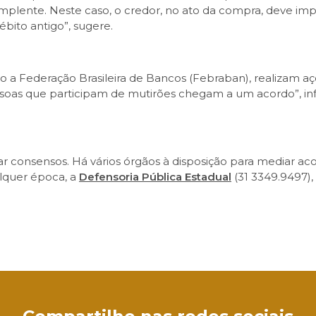
implente. Neste caso, o credor, no ato da compra, deve imp
débito antigo”, sugere.
 a Federação Brasileira de Bancos (Febraban), realizam aç
soas que participam de mutirões chegam a um acordo”, inf
ar consensos. Há vários órgãos à disposição para mediar ac
lquer época, a
Defensoria Pública Estadual
(31 3349.9497),
sApp