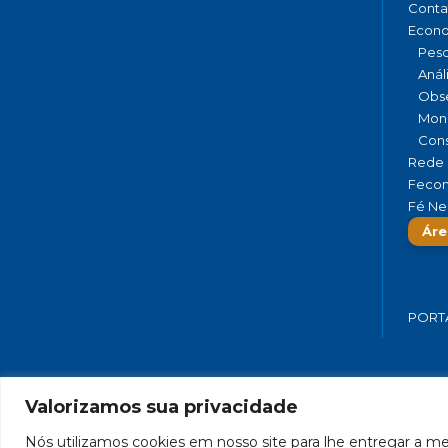
Conta
Econ
Pesq
Anál
Obse
Moni
Cons
Rede 
Fecom
Fé Ne
Áre
PORT
Valorizamos sua privacidade
FEDERAÇÃO DO COMÉRCIO DE BENS,
Nós utilizamos cookies em nosso site para lhe entregar a mel