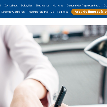
l
Conselhos
Soluções
Sindicatos
Notícias
Central do Representado
Co
Rede de Carreiras
Fecomércio na Rua
Fé Nelas
Área do Empresário