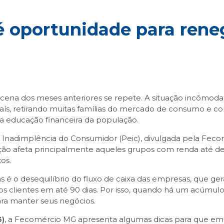
 oportunidade para reneg
cena dos meses anteriores se repete. A situação incômoda d
 do país, retirando muitas famílias do mercado de consumo
ixa educação financeira da população.
nadimplência do Consumidor (Peic), divulgada pela Fecomé
o afeta principalmente aqueles grupos com renda até dez 
os.
as é o desequilíbrio do fluxo de caixa das empresas, que
os clientes em até 90 dias. Por isso, quando há um acúmul
ra manter seus negócios.
3)
, a Fecomércio MG apresenta algumas dicas para que emp