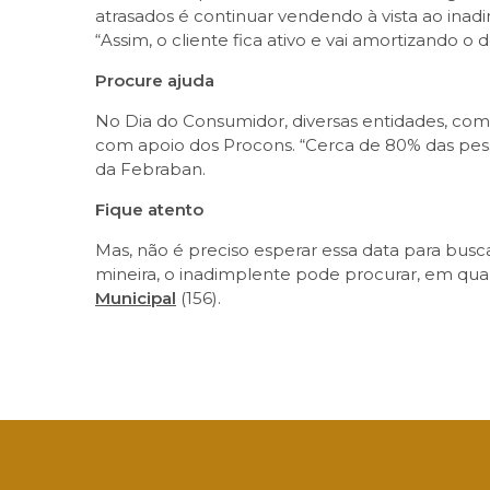
atrasados é continuar vendendo à vista ao inad
“Assim, o cliente fica ativo e vai amortizando o 
Procure ajuda
No Dia do Consumidor, diversas entidades, como
com apoio dos Procons. “Cerca de 80% das pes
da Febraban.
Fique atento
Mas, não é preciso esperar essa data para busc
mineira, o inadimplente pode procurar, em qua
Municipal
(156).
Facebook
Twitter
LinkedIn
Email
What