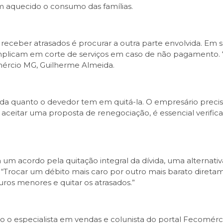
m aquecido o consumo das famílias.
receber atrasados é procurar a outra parte envolvida. Em s
plicam em corte de serviços em caso de não pagamento. “Só 
omércio MG, Guilherme Almeida.
ida quanto o devedor tem em quitá-la. O empresário precis
 aceitar uma proposta de renegociação, é essencial verificar
 acordo pela quitação integral da dívida, uma alternativa 
“Trocar um débito mais caro por outro mais barato diret
os menores e quitar os atrasados.”
do o especialista em vendas e colunista do portal Fecomér