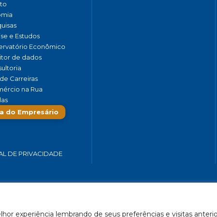
to
omia
uisas
ise e Estudos
rvatório Econômico
tor de dados
ultoria
de Carreiras
ércio na Rua
las
a do Empresário
AL DE PRIVACIDADE
 SERVIÇOS E TURISMO DO ESTADO DE MINAS GERAIS – FECOMÉRCIO-
hor experiência lembrando de seus preferências e visitas anterio
Feito por Célula 21