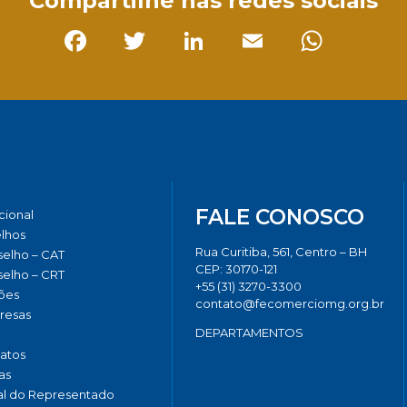
Compartilhe nas redes sociais
Facebook
Twitter
LinkedIn
Email
Whats
FALE CONOSCO
ucional
lhos
Rua Curitiba, 561, Centro – BH
elho – CAT
CEP: 30170-121
elho – CRT
+55 (31) 3270-3300
ões
contato@fecomerciomg.org.br
resas
DEPARTAMENTOS
catos
as
al do Representado