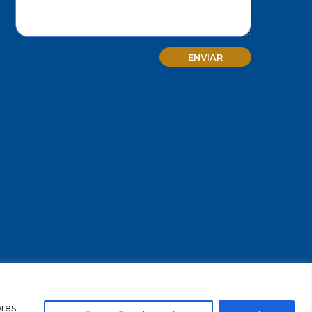
MG - CNPJ/MF 17.271.982/0001-59
res.