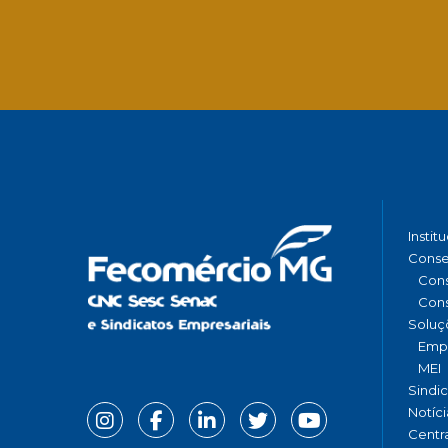
Instit
Conse
Cons
Cons
Soluç
Emp
MEI
Sindi
Notíci
Centr