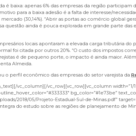
nda é baixa: apenas 6% das empresas da região participam 
tivo para a baixa adesão é a falta de interesse/necessidad
ercado (30,14%). “Abrir as portas ao comércio global gera
essa questão ainda é pouca explorada em grande parte das 
presários locais apontaram a elevada carga tributária do p
mal foi citada por outros 20%. “O custo dos impostos cor
jistas é de pequeno porte, o impacto é ainda maior. Além d
enta Almeida.
ou o perfil econômico das empresas do setor varejista da
R
ext][/vc_column][/vc_row][vc_row][vc_column width=”1/1″
 outline_hover_color=”#333333″ bg_color=”#1e73be” text_col
oads/2018/05/Projeto-Estadual-Sul-de-Minas.pdf” target=”_s
tegra do estudo sobre as regiões de planejamento de Mina