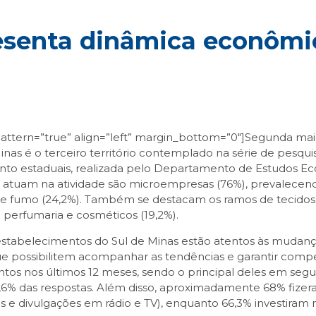
senta dinâmica econômic
attern=”true” align=”left” margin_bottom=”0″]Segunda mai
Minas é o terceiro território contemplado na série de pesqu
mento estaduais, realizada pelo Departamento de Estudos 
e atuam na atividade são microempresas (76%), prevalec
 e fumo (24,2%). Também se destacam os ramos de tecidos, 
 perfumaria e cosméticos (19,2%).
estabelecimentos do Sul de Minas estão atentos às muda
e possibilitem acompanhar as tendências e garantir competi
ntos nos últimos 12 meses, sendo o principal deles em segu
,6% das respostas. Além disso, aproximadamente 68% fize
s e divulgações em rádio e TV), enquanto 66,3% investiram 