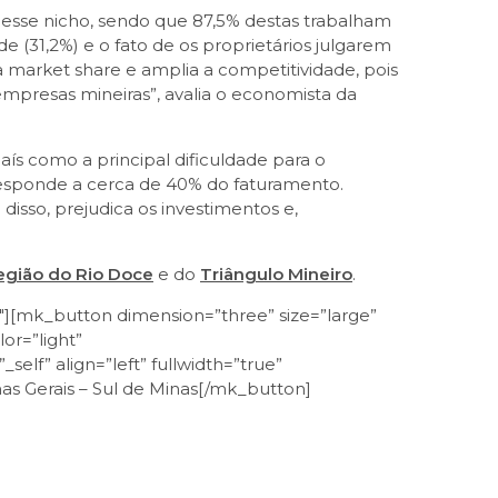
desse nicho, sendo que 87,5% destas trabalham
e (31,2%) e o fato de os proprietários julgarem
 market share e amplia a competitividade, pois
empresas mineiras”, avalia o economista da
aís como a principal dificuldade para o
responde a cerca de 40% do faturamento.
isso, prejudica os investimentos e,
egião do Rio Doce
e do
Triângulo Mineiro
.
][mk_button dimension=”three” size=”large”
or=”light”
elf” align=”left” fullwidth=”true”
s Gerais – Sul de Minas[/mk_button]