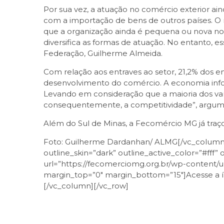
Por sua vez, a atuação no comércio exterior ai
com a importação de bens de outros países. O mo
que a organização ainda é pequena ou nova no m
diversifica as formas de atuação. No entanto, 
Federação, Guilherme Almeida.
Com relação aos entraves ao setor, 21,2% dos em
desenvolvimento do comércio. A economia infor
Levando em consideração que a maioria dos vare
consequentemente, a competitividade”, argum
Além do Sul de Minas, a Fecomércio MG já traç
Foto: Guilherme Dardanhan/ ALMG[/vc_column_t
outline_skin=”dark” outline_active_color=”#fff”
url=”https://fecomerciomg.org.br/wp-content/upl
margin_top=”0″ margin_bottom=”15″]Acesse a ín
[/vc_column][/vc_row]