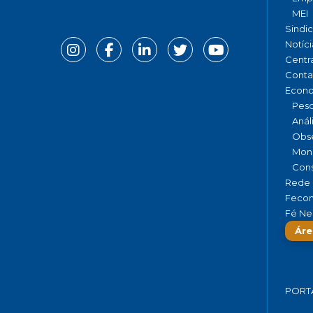
MEI
Sindi
Notíci
Centr
Conta
Econ
Pesq
Anál
Obse
Moni
Cons
Rede 
Fecom
Fé Ne
Áre
PORT