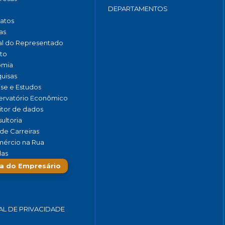
DEPARTAMENTOS
catos
as
al do Representado
to
omia
uisas
ise e Estudos
rvatório Econômico
tor de dados
ultoria
de Carreiras
ércio na Rua
las
a do Empresário
AL DE PRIVACIDADE