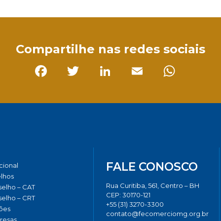
sApp
Compartilhe nas redes sociais
Facebook
Twitter
LinkedIn
Email
Whats
FALE CONOSCO
ucional
lhos
Rua Curitiba, 561, Centro – BH
elho – CAT
CEP: 30170-121
elho – CRT
+55 (31) 3270-3300
ões
contato@fecomerciomg.org.br
resas