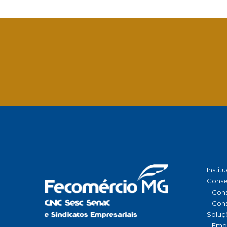
Facebook
Twitter
LinkedIn
Email
What
Instit
Conse
Cons
Cons
Soluç
Emp