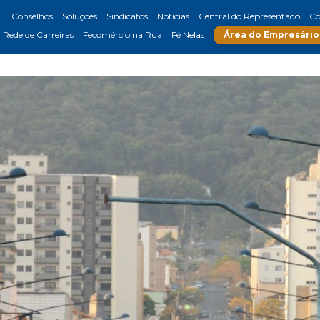
l
Conselhos
Soluções
Sindicatos
Notícias
Central do Representado
Co
Rede de Carreiras
Fecomércio na Rua
Fé Nelas
Área do Empresário