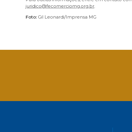
juridico@fecomerciomg.org.br
.
Foto:
Gil Leonardi/Imprensa MG
Facebook
Twitter
LinkedIn
Email
What