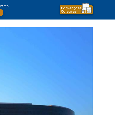
ntato
Convenções
Coletivas