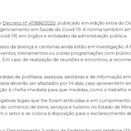
do
Decreto n° 47.886/2020
, publicado em edição extra do Diá
ngenciamento em Saúde do Covid-19. A norma também amp
ovid-19) em órgãos e entidades da administração pública.
casos da doença e centenas ainda estão em investigação. A
ventos, treinamentos ou outras programações com público 
9. Em caso de realização de reuniões e encontros, a recome
idas de profilaxia, assepsia, sanitárias e de informação em
ia deverão ser afastados por 14 dias, caso apresentem sin
ação à chefia imediata para que medidas, como o trabalho r
ivas legais que lhe foram atribuídas e em cumprimento ao
 do comércio de bens, serviços e turismo no Estado de M
m o setor e se coloca à disposição para o esclarecimento d
 o Departamento Jurídico da Federação pelo telefone (31)