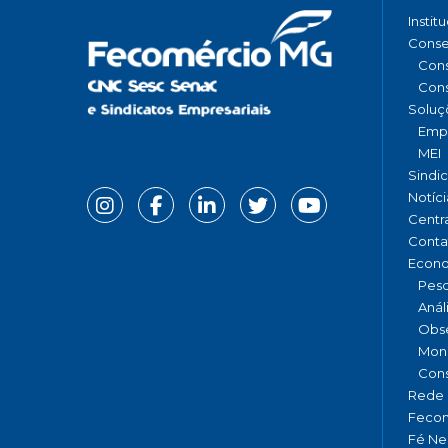
Instit
Conse
Cons
Cons
Soluç
Emp
MEI
Sindi
Notíci
Centr
Conta
Econ
Pesq
Anál
Obse
Moni
Cons
Rede 
Fecom
Fé Ne