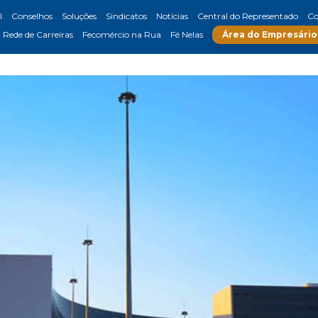
l
Conselhos
Soluções
Sindicatos
Notícias
Central do Representado
Co
Rede de Carreiras
Fecomércio na Rua
Fé Nelas
Área do Empresário