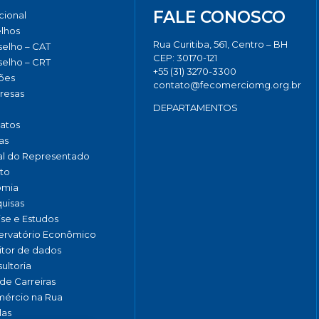
FALE CONOSCO
ucional
lhos
Rua Curitiba, 561, Centro – BH
elho – CAT
CEP: 30170-121
elho – CRT
+55 (31) 3270-3300
ões
contato@fecomerciomg.org.br
resas
DEPARTAMENTOS
catos
as
al do Representado
to
omia
uisas
ise e Estudos
rvatório Econômico
tor de dados
ultoria
de Carreiras
ércio na Rua
las