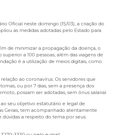
rio Oficial neste domingo (15/03), a criação do
liou as medidas adotadas pelo Estado para
 fim de minimizar a propagação da doença, o
superior a 100 pessoas, além das viagens de
ndação é a utilização de meios digitais, como
 relação ao coronavírus. Os servidores que
tomas, ou por 7 dias, sem a presença dos
emoto, possam ser adotadas, sem ônus salarial.
 seu objetivo estatutário e legal de
inas Gerais, tem acompanhado atentamente
e dúvidas a respeito do tema por seus
 3270-3330 ou pelo e-mail