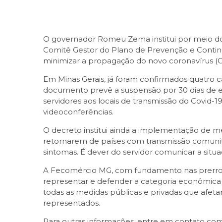
O governador Romeu Zema institui por meio 
Comitê Gestor do Plano de Prevenção e Conti
minimizar a propagação do novo coronavírus (C
Em Minas Gerais, já foram confirmados quatro 
documento prevê a suspensão por 30 dias de e
servidores aos locais de transmissão do Covid-1
videoconferências.
O decreto institui ainda a implementação de med
retornarem de países com transmissão comunitár
sintomas. É dever do servidor comunicar a situ
A Fecomércio MG, com fundamento nas prerrogat
representar e defender a categoria econômica
todas as medidas públicas e privadas que afeta
representados.
Para outras informações, entre em contato com