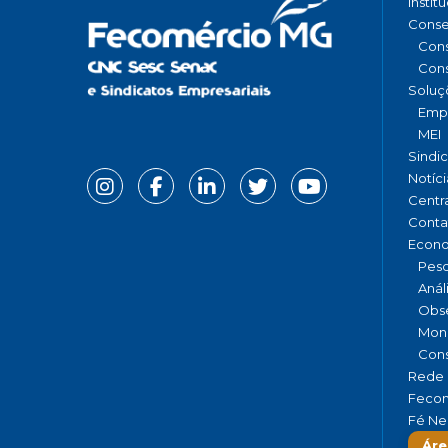
Instit
Conse
Cons
Cons
Soluç
Emp
MEI
Sindi
Notíci
Centr
Conta
Econ
Pesq
Anál
Obse
Moni
Cons
Rede 
Fecom
Fé Ne
Áre