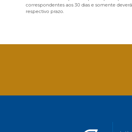
correspondentes aos 30 dias e somente deverá 
respectivo prazo.
Facebook
Twitter
LinkedIn
Email
What