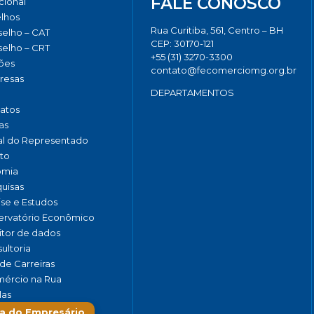
FALE CONOSCO
ucional
lhos
Rua Curitiba, 561, Centro – BH
elho – CAT
CEP: 30170-121
elho – CRT
+55 (31) 3270-3300
ões
contato@fecomerciomg.org.br
resas
DEPARTAMENTOS
catos
as
al do Representado
to
omia
uisas
ise e Estudos
rvatório Econômico
tor de dados
ultoria
de Carreiras
ércio na Rua
las
a do Empresário