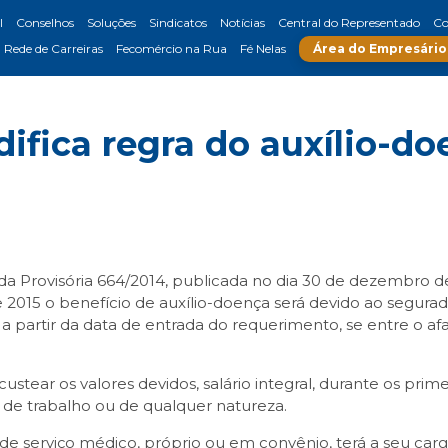
l
Conselhos
Soluções
Sindicatos
Notícias
Central do Representado
Co
Rede de Carreiras
Fecomércio na Rua
Fé Nelas
Área do Empresário
ifica regra do auxílio-do
da Provisória 664/2014, publicada no dia 30 de dezembro d
e 2015 o benefício de auxílio-doença será devido ao segurado
u a partir da data de entrada do requerimento, se entre o 
tear os valores devidos, salário integral, durante os prim
 de trabalho ou de qualquer natureza.
 de serviço médico, próprio ou em convênio, terá a seu ca