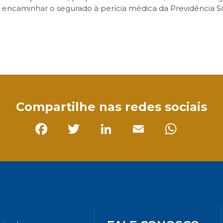
encaminhar o segurado à perícia médica da Previdência So
sApp
Compartilhe nas redes sociais
Facebook
Twitter
LinkedIn
Email
Whats