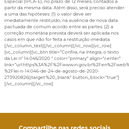
Especial (IPCA-E), no prazo de 12 meses, contados a
partir da mesma data. Além disso, será preciso atender
a uma das hipóteses: (1) o valor deve ser
imediatamente restituído, na ausência de nova data
pactuada de comum acordo entre as partes; (2) a
correção monetária prevista deverá ser aplicada nos
casos em que não for feita a restituição imediata.
[/vc_column_text][/vc_column][/vc_row][vc_row]
[vc_column][vc_btn title=”Confira, na íntegra, o texto
da Lei nº 14.046/2020 ” color=”primary” align=”center”
link=”url:https%3A%2F%2Fwww.in.gov.br%2Fen%2Fweb
%2Flei-n-14.046-de-24-de-agosto-de-2020-
273920826||target:%20_blank” button_block=”true”]
[/vc_column][/vc_row]
Facebook
Twitter
LinkedIn
Email
WhatsApp
Compartilhe nas redes sociais