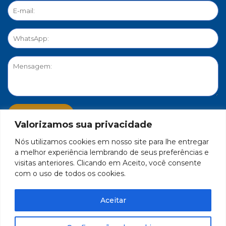
Valorizamos sua privacidade
Nós utilizamos cookies em nosso site para lhe entregar
PORTAL DE PRIVACIDADE
a melhor experiência lembrando de seus preferências e
visitas anteriores. Clicando em Aceito, você consente
com o uso de todos os cookies.
FEDERAÇÃO DO COMÉRCIO DE BENS, SERVIÇOS E TURISMO
DO ESTADO DE MINAS GERAIS – FECOMÉRCIO-MG - CNPJ/MF
Aceitar
17.271.982/0001-59
Feito por Célula 21