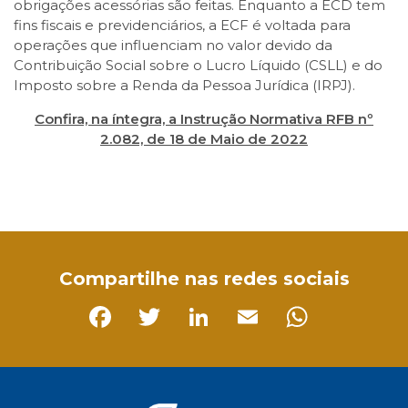
obrigações acessórias são feitas. Enquanto a ECD tem
fins fiscais e previdenciários, a ECF é voltada para
operações que influenciam no valor devido da
Contribuição Social sobre o Lucro Líquido (CSLL) e do
Imposto sobre a Renda da Pessoa Jurídica (IRPJ).
Confira, na íntegra, a Instrução Normativa RFB nº
2.082, de 18 de Maio de 2022
Facebook
Twitter
LinkedIn
Email
WhatsApp
Compartilhe nas redes sociais
Facebook
Twitter
LinkedIn
Email
Whats