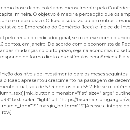
 como base dados coletados mensalmente pela Confederaç
 capital mineira. O objetivo é medir a percepção que os 
curto e médio prazo. O Icec é subdividido em outros três in
ectativa do Empresário do Comércio (Ieec) e Índice de Inv
ável pelo recuo do indicador geral, se manteve como o úni
,6 pontos, em janeiro. De acordo com o economista da Fe
des mudanças no curto prazo, seja na economia, no setor
responde de forma direta aos estímulos econômicos. E a 
nição dos níveis de investimento para os meses seguintes. 
Já o Icaec apresentou crescimento na passagem de dezembr
omento atual, saiu de 53,4 pontos para 55,7. Ele se mantém 
olumn_text][mk_button dimension=”flat” size=”large” outline
99″ text_color=”light” url=”https://fecomerciomg.org.br/
ue” margin_top=”15″ margin_bottom=”15″]Acesse a íntegra d
_row]