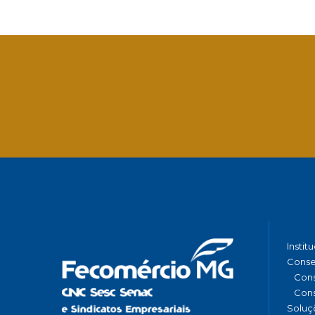
Facebook
Twitter
LinkedIn
Email
What
Instit
Conse
Cons
Cons
Soluç