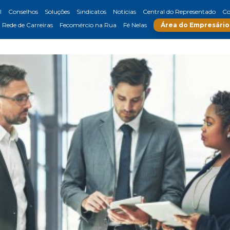
l
Conselhos
Soluções
Sindicatos
Notícias
Central do Representado
Co
Rede de Carreiras
Fecomércio na Rua
Fé Nelas
Área do Empresário