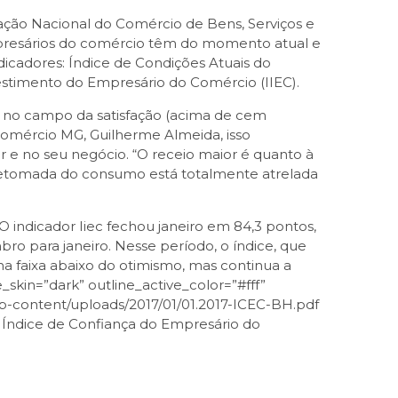
ão Nacional do Comércio de Bens, Serviços e
empresários do comércio têm do momento atual e
dicadores: Índice de Condições Atuais do
estimento do Empresário do Comércio (IIEC).
co no campo da satisfação (acima de cem
comércio MG, Guilherme Almeida, isso
 e no seu negócio. “O receio maior é quanto à
retomada do consumo está totalmente atrelada
O indicador Iiec fechou janeiro em 84,3 pontos,
o para janeiro. Nesse período, o índice, que
na faixa abaixo do otimismo, mas continua a
_skin=”dark” outline_active_color=”#fff”
wp-content/uploads/2017/01/01.2017-ICEC-BH.pdf
o Índice de Confiança do Empresário do