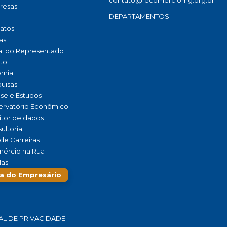
contato@fecomerciomg.org.br
resas
DEPARTAMENTOS
catos
as
al do Representado
to
omia
uisas
ise e Estudos
rvatório Econômico
tor de dados
ultoria
de Carreiras
ércio na Rua
las
a do Empresário
AL DE PRIVACIDADE