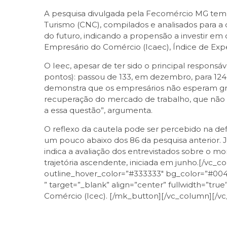
A pesquisa divulgada pela Fecomércio MG tem
Turismo (CNC), compilados e analisados para a
do futuro, indicando a propensão a investir em 
Empresário do Comércio (Icaec), Índice de Exp
O Ieec, apesar de ter sido o principal respons
pontos): passou de 133, em dezembro, para 124
demonstra que os empresários não esperam gran
recuperação do mercado de trabalho, que não 
a essa questão”, argumenta.
O reflexo da cautela pode ser percebido na defi
um pouco abaixo dos 86 da pesquisa anterior. 
indica a avaliação dos entrevistados sobre o m
trajetória ascendente, iniciada em junho.[/vc_c
outline_hover_color=”#333333″ bg_color=”#004d
” target=”_blank” align=”center” fullwidth=”tr
Comércio (Icec). [/mk_button][/vc_column][/vc