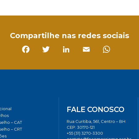
sApp
Compartilhe nas redes sociais
Facebook
Twitter
LinkedIn
Email
Whats
FALE CONOSCO
ucional
lhos
Rua Curitiba, 561, Centro – BH
elho – CAT
CEP: 30170-121
elho – CRT
+55 (31) 3270-3300
ões