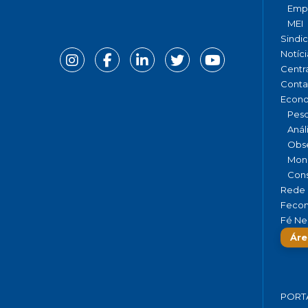
Emp
MEI
Sindi
Notíci
Centr
Conta
Econ
Pesq
Anál
Obse
Moni
Cons
Rede 
Fecom
Fé Ne
Áre
PORT