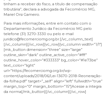
tinham a receber do fisco, a título de compensação
tributária”, declara a advogada da Fecomércio MG,
Mariel Orsi Gameiro.
Para mais informações, entre em contato com o
Departamento Jurídico da Fecomércio MG pelo
telefone (31) 3270-3330 ou pelo e-mail
juridico@fecomerciomg.org.br.[/vc_column_text]
[/vc_column][/vc_row][vc_row][vc_column width=”1/1″]
[mk_button dimension=”three” size=”large”
outline_skin=”dark” outline_active_color=”#fff”
outline_hover_color=”#333333″ bg_color=”#1e73be”
text_color=”light”
url=”https://fecomerciomg.org.br/wp-
content/uploads/2018/06/Lei-13670-2018-Reoneração-
da-folha.pdf” target=”_self” align=”left” fullwidth=”true”
margin_top=”0″ margin_bottom=”15″]Acesse a íntegra
da norma[/mk_button][/vc_column][/vc_row]