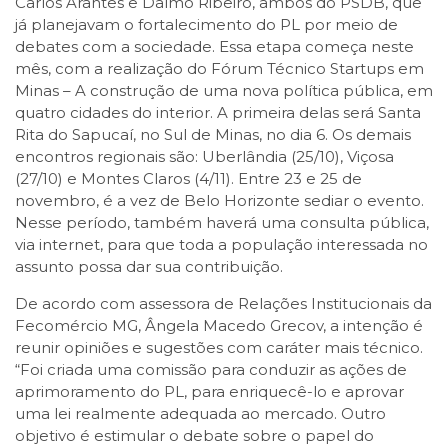
Carlos Arantes e Dalmo Ribeiro, ambos do PSDB, que
já planejavam o fortalecimento do PL por meio de
debates com a sociedade. Essa etapa começa neste
mês, com a realização do Fórum Técnico Startups em
Minas – A construção de uma nova política pública, em
quatro cidades do interior. A primeira delas será Santa
Rita do Sapucaí, no Sul de Minas, no dia 6. Os demais
encontros regionais são: Uberlândia (25/10), Viçosa
(27/10) e Montes Claros (4/11). Entre 23 e 25 de
novembro, é a vez de Belo Horizonte sediar o evento.
Nesse período, também haverá uma consulta pública,
via internet, para que toda a população interessada no
assunto possa dar sua contribuição.
De acordo com assessora de Relações Institucionais da
Fecomércio MG, Ângela Macedo Grecov, a intenção é
reunir opiniões e sugestões com caráter mais técnico.
“Foi criada uma comissão para conduzir as ações de
aprimoramento do PL, para enriquecê-lo e aprovar
uma lei realmente adequada ao mercado. Outro
objetivo é estimular o debate sobre o papel do