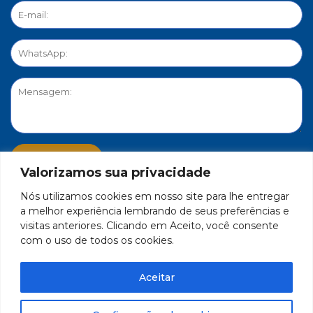
Valorizamos sua privacidade
Nós utilizamos cookies em nosso site para lhe entregar
PORTAL DE PRIVACIDADE
a melhor experiência lembrando de seus preferências e
visitas anteriores. Clicando em Aceito, você consente
com o uso de todos os cookies.
FEDERAÇÃO DO COMÉRCIO DE BENS, SERVIÇOS E TURISMO
DO ESTADO DE MINAS GERAIS – FECOMÉRCIO-MG - CNPJ/MF
Aceitar
17.271.982/0001-59
Feito por Célula 21