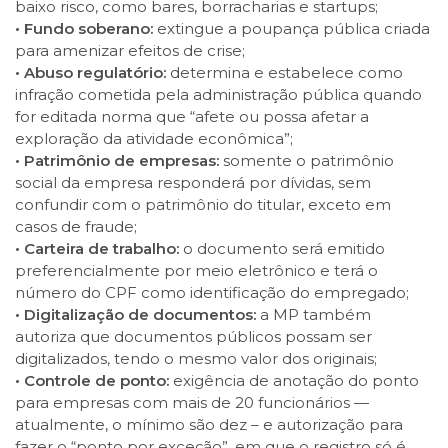
baixo risco, como bares, borracharias e startups;
• Fundo soberano:
extingue a poupança pública criada
para amenizar efeitos de crise;
• Abuso regulatório:
determina e estabelece como
infração cometida pela administração pública quando
for editada norma que “afete ou possa afetar a
exploração da atividade econômica”;
• Patrimônio de empresas:
somente o patrimônio
social da empresa responderá por dívidas, sem
confundir com o patrimônio do titular, exceto em
casos de fraude;
• Carteira de trabalho:
o documento será emitido
preferencialmente por meio eletrônico e terá o
número do CPF como identificação do empregado;
• Digitalização de documentos:
a MP também
autoriza que documentos públicos possam ser
digitalizados, tendo o mesmo valor dos originais;
• Controle de ponto:
exigência de anotação do ponto
para empresas com mais de 20 funcionários —
atualmente, o mínimo são dez – e autorização para
fazer o “ponto por exceção”, em que o registro só é