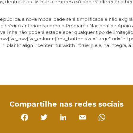
as, dentre as quais que a empresa só poderá oferecer o b
epública, a nova modalidade será simplificada e não exigirá
 de crédito anteriores, como o Programa Nacional de Apo
va linha não poderá estabelecer qualquer tipo de limitaçã
ow][vc_row][vc_column][mk_button size=”large” url=”http:
_blank” align=”center” fullwidth=”true”]Leia, na íntegra, 
sApp
Compartilhe nas redes sociais
Facebook
Twitter
LinkedIn
Email
Whats