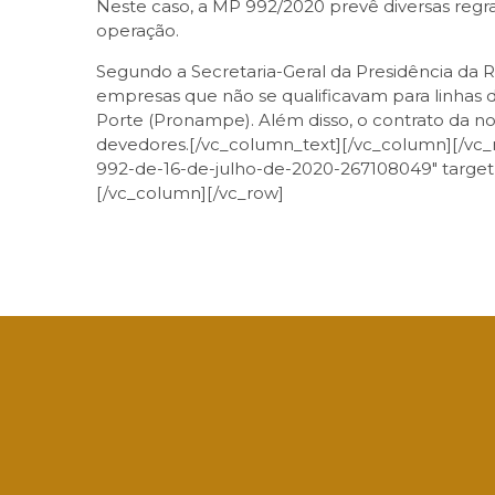
Neste caso, a MP 992/2020 prevê diversas regr
operação.
Segundo a Secretaria-Geral da Presidência da R
empresas que não se qualificavam para linhas
Porte (Pronampe). Além disso, o contrato da no
devedores.[/vc_column_text][/vc_column][/vc_r
992-de-16-de-julho-de-2020-267108049″ target=”
[/vc_column][/vc_row]
Facebook
Twitter
LinkedIn
Email
What