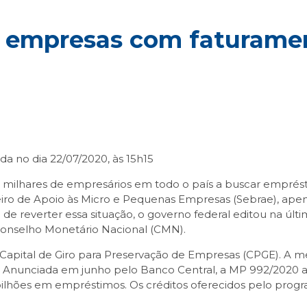
 a empresas com faturame
a no dia 22/07/2020, às 15h15
ado milhares de empresários em todo o país a buscar empr
leiro de Apoio às Micro e Pequenas Empresas (Sebrae), ape
de reverter essa situação, o governo federal editou na últim
Conselho Monetário Nacional (CMN).
apital de Giro para Preservação de Empresas (CPGE). A med
s. Anunciada em junho pelo Banco Central, a MP 992/2020
bilhões em empréstimos. Os créditos oferecidos pelo progr