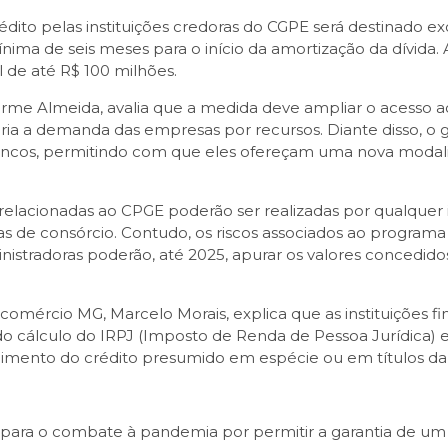
ito pelas instituições credoras do CGPE será destinado ex
ima de seis meses para o início da amortização da dívida
 de até R$ 100 milhões.
me Almeida, avalia que a medida deve ampliar o acesso a
ória a demanda das empresas por recursos. Diante disso, o
 bancos, permitindo com que eles ofereçam uma nova modali
elacionadas ao CPGE poderão ser realizadas por qualquer in
as de consórcio. Contudo, os riscos associados ao program
ministradoras poderão, até 2025, apurar os valores conced
a Fecomércio MG, Marcelo Morais, explica que as instituiçõ
 do cálculo do IRPJ (Imposto de Renda de Pessoa Jurídica) 
cimento do crédito presumido em espécie ou em títulos da d
para o combate à pandemia por permitir a garantia de um i