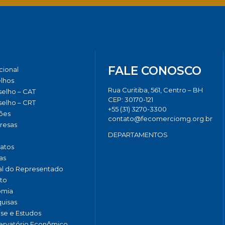
FALE CONOSCO
ucional
lhos
Rua Curitiba, 561, Centro – BH
elho – CAT
CEP: 30170-121
elho – CRT
+55 (31) 3270-3300
ões
contato@fecomerciomg.org.br
resas
DEPARTAMENTOS
catos
as
al do Representado
to
omia
uisas
ise e Estudos
rvatório Econômico