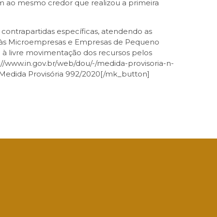
em ao mesmo credor que realizou a primeira
 contrapartidas específicas, atendendo as
io às Microempresas e Empresas de Pequeno
o à livre movimentação dos recursos pelos
//www.in.gov.br/web/dou/-/medida-provisoria-n-
a Medida Provisória 992/2020[/mk_button]
App