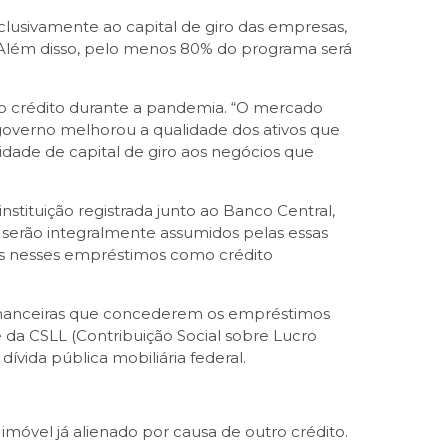
clusivamente ao capital de giro das empresas,
. Além disso, pelo menos 80% do programa será
o crédito durante a pandemia. “O mercado
 governo melhorou a qualidade dos ativos que
dade de capital de giro aos negócios que
stituição registrada junto ao Banco Central,
a serão integralmente assumidos pelas essas
idos nesses empréstimos como crédito
es financeiras que concederem os empréstimos
e da CSLL (Contribuição Social sobre Lucro
ívida pública mobiliária federal.
móvel já alienado por causa de outro crédito.