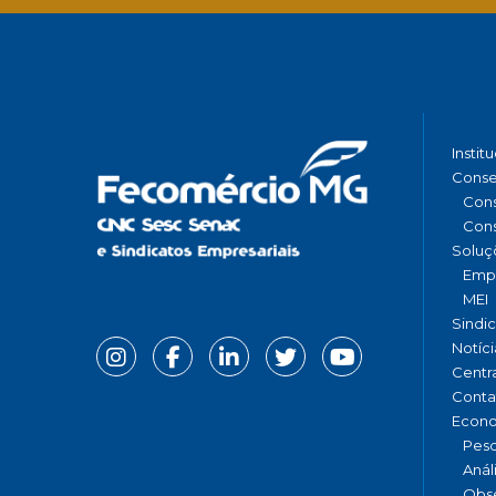
Instit
Conse
Cons
Cons
Soluç
Emp
MEI
Sindi
Notíci
Centr
Conta
Econ
Pesq
Anál
Obse