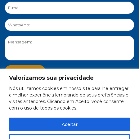
Valorizamos sua privacidade
Nós utilizamos cookies em nosso site para lhe entregar
PORTAL DE PRIVACIDADE
a melhor experiência lembrando de seus preferências e
visitas anteriores. Clicando em Aceito, você consente
com o uso de todos os cookies.
FEDERAÇÃO DO COMÉRCIO DE BENS, SERVIÇOS E TURISMO
DO ESTADO DE MINAS GERAIS – FECOMÉRCIO-MG - CNPJ/MF
Aceitar
17.271.982/0001-59
Feito por Célula 21