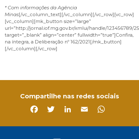
* Com informações da Agência
Minas
[/vc_column_text][/vc_column][/vc_row][vc_row]
[vc_column][mk_button size=”large”
url=”http://jornal.iof.mg.gov.br/xmlui/handle/123456789/2
target=”_blank” align=”center” fullwidth=”true”]Confira,
na íntegra, a Deliberação nº 162/2021[/mk_button]
[/vc_column][/vc_row]
Facebook
Twitter
LinkedIn
Email
WhatsApp
Compartilhe nas redes sociais
Facebook
Twitter
LinkedIn
Email
Whats