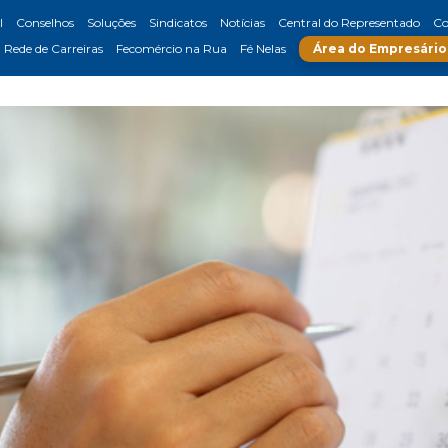
l
Conselhos
Soluções
Sindicatos
Notícias
Central do Representado
Co
Rede de Carreiras
Fecomércio na Rua
Fé Nelas
Área do Empresário