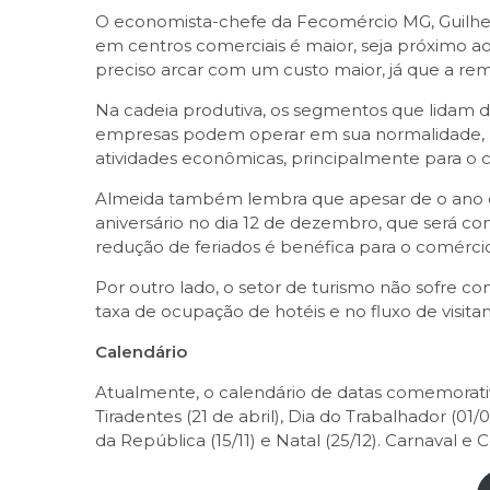
O economista-chefe da Fecomércio MG, Guilher
em centros comerciais é maior, seja próximo ao
preciso arcar com um custo maior, já que a re
Na cadeia produtiva, os segmentos que lidam d
empresas podem operar em sua normalidade, no 
atividades econômicas, principalmente para o co
Almeida também lembra que apesar de o ano con
aniversário no dia 12 de dezembro, que será co
redução de feriados é benéfica para o comércio 
Por outro lado, o setor de turismo não sofre 
taxa de ocupação de hotéis e no fluxo de visi
Calendário
Atualmente, o calendário de datas comemorativas
Tiradentes (21 de abril), Dia do Trabalhador (01
da República (15/11) e Natal (25/12). Carnaval e 