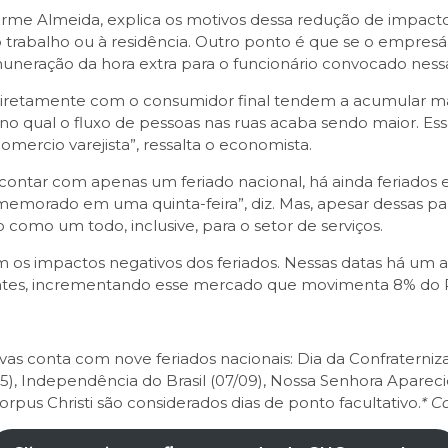
me Almeida, explica os motivos dessa redução de impacto.
 trabalho ou à residência. Outro ponto é que se o empresár
muneração da hora extra para o funcionário convocado nessa
iretamente com o consumidor final tendem a acumular mais 
qual o fluxo de pessoas nas ruas acaba sendo maior. Essa 
mercio varejista”, ressalta o economista.
tar com apenas um feriado nacional, há ainda feriados es
memorado em uma quinta-feira”, diz. Mas, apesar dessas par
como um todo, inclusive, para o setor de serviços.
com os impactos negativos dos feriados. Nessas datas há um
tantes, incrementando esse mercado que movimenta 8% do P
 conta com nove feriados nacionais: Dia da Confraternização
/05), Independência do Brasil (07/09), Nossa Senhora Apareci
Corpus Christi são considerados dias de ponto facultativo.
* C