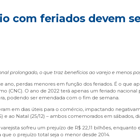
cio com feriados devem s
onal prolongado, o que traz benefícios ao varejo e menos po
te ano, perdas menores em função dos feriados. É o que a
mo (CNC). O ano de 2022 terá apenas um feriado nacional pr
eira, podendo ser emendada com o fim de semana.
reram em dias úteis para o comércio, impactando negativam
) e ao Natal (25/12) – ambos comemorados em sábados, dia
varejista sofreu um prejuízo de R$ 22,11 bilhões, enquanto
a que o prejuízo total seja o menor desde 2014.