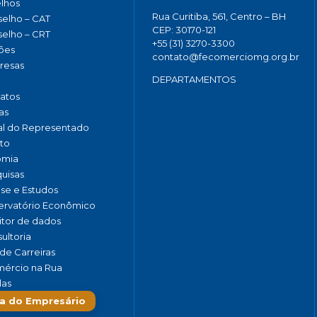
lhos
Rua Curitiba, 561, Centro – BH
elho – CAT
CEP: 30170-121
elho – CRT
+55 (31) 3270-3300
ões
contato@fecomerciomg.org.br
resas
DEPARTAMENTOS
catos
as
al do Representado
to
omia
uisas
ise e Estudos
rvatório Econômico
tor de dados
ultoria
de Carreiras
ércio na Rua
las
a do Empresário