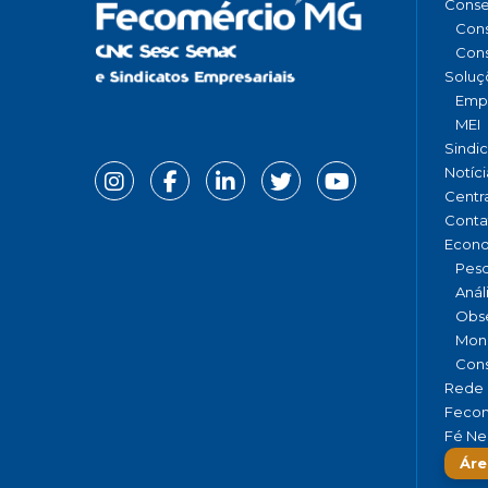
Conse
Cons
Cons
Soluç
Emp
MEI
Sindi
Notíci
Centr
Conta
Econ
Pesq
Anál
Obse
Moni
Cons
Rede 
Fecom
Fé Ne
Áre