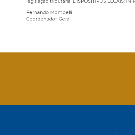
legislação tributária. DISPOSITIVOS LEGAIS: IN RFB nº
Fernando Mombelli
Coordenador-Geral
Facebook
Twitter
LinkedIn
Email
What