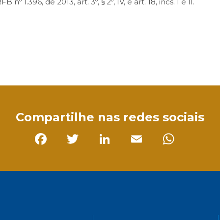
 1.396, de 2013, art. 3º, § 2º, IV, e art. 18, incs. I e II.
sApp
Compartilhe nas redes sociais
Facebook
Twitter
LinkedIn
Email
Whats