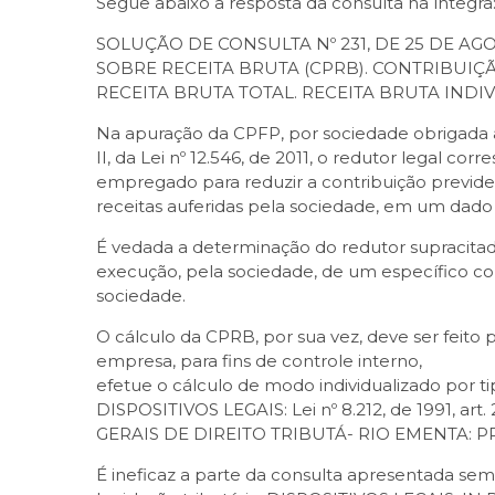
Segue abaixo a resposta da consulta na íntegra
SOLUÇÃO DE CONSULTA Nº 231, DE 25 DE AG
SOBRE RECEITA BRUTA (CPRB). CONTRIBUIÇ
RECEITA BRUTA TOTAL. RECEITA BRUTA INDI
Na apuração da CPFP, por sociedade obrigada ao
II, da Lei nº 12.546, de 2011, o redutor legal co
empregado para reduzir a contribuição previdenci
receitas auferidas pela sociedade, em um dado
É vedada a determinação do redutor supracitad
execução, pela sociedade, de um específico c
sociedade.
O cálculo da CPRB, por sua vez, deve ser feito
empresa, para fins de controle interno,
efetue o cálculo de modo individualizado por t
DISPOSITIVOS LEGAIS: Lei nº 8.212, de 1991, art. 22
GERAIS DE DIREITO TRIBUTÁ- RIO EMENTA: PR
É ineficaz a parte da consulta apresentada sem