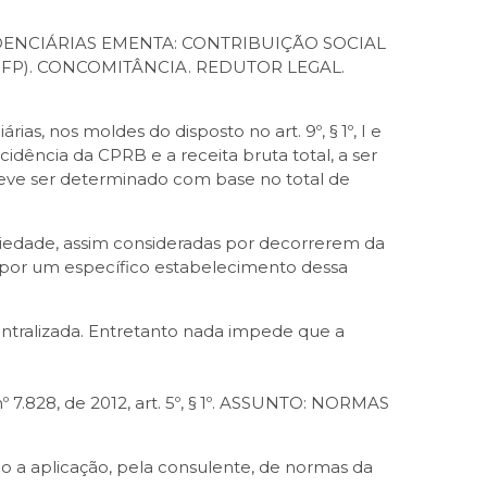
IDENCIÁRIAS EMENTA: CONTRIBUIÇÃO SOCIAL
FP). CONCOMITÂNCIA. REDUTOR LEGAL.
, nos moldes do disposto no art. 9º, § 1º, I e
incidência da CPRB e a receita bruta total, a ser
1, deve ser determinado com base no total de
ciedade, assim consideradas por decorrerem da
 por um específico estabelecimento dessa
entralizada. Entretanto nada impede que a
to nº 7.828, de 2012, art. 5º, § 1º. ASSUNTO: NORMAS
do a aplicação, pela consulente, de normas da