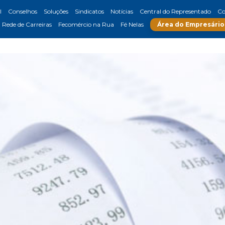
l
Conselhos
Soluções
Sindicatos
Notícias
Central do Representado
Co
Rede de Carreiras
Fecomércio na Rua
Fé Nelas
Área do Empresário