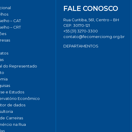
FALE CONOSCO
ucional
lhos
Rua Curitiba, 561, Centro – BH
elho – CAT
CEP: 30170-121
elho – CRT
+55 (31) 3270-3300
ões
contato@fecomerciomg.org.br
resas
DEPARTAMENTOS
catos
as
al do Representado
to
omia
uisas
ise e Estudos
rvatório Econômico
tor de dados
ultoria
de Carreiras
ércio na Rua
las