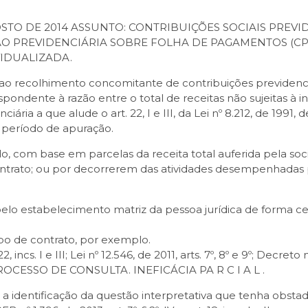
:
OSTO DE 2014 ASSUNTO: CONTRIBUIÇÕES SOCIAIS PREV
ÃO PREVIDENCIÁRIA SOBRE FOLHA DE PAGAMENTOS (CP
VIDUALIZADA.
 recolhimento concomitante de contribuições previdenciárias
rrespondente à razão entre o total de receitas não sujeitas à 
ária a que alude o art. 22, I e III, da Lei nº 8.212, de 199
 período de apuração.
o, com base em parcelas da receita total auferida pela so
ontrato; ou por decorrerem das atividades desempenhadas
 pelo estabelecimento matriz da pessoa jurídica de forma c
ipo de contrato, por exemplo.
, incs. I e III; Lei nº 12.546, de 2011, arts. 7º, 8º e 9º; Decre
OCESSO DE CONSULTA. INEFICÁCIA PA R C I A L .
 a identificação da questão interpretativa que tenha obsta