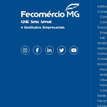
Instit
Conse
Cons
Cons
Soluç
Emp
MEI
Sindi
Notíci
Centr
Conta
Econ
Pesq
Anál
Obse
Moni
Cons
Rede 
Fecom
Fé Ne