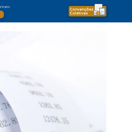
ntato
Convenções
Coletivas