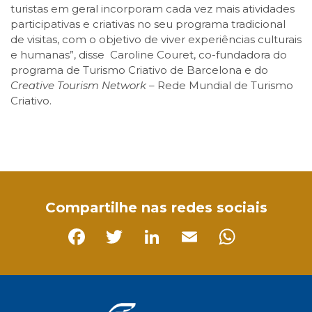
turistas em geral incorporam cada vez mais atividades
participativas e criativas no seu programa tradicional
de visitas, com o objetivo de viver experiências culturais
e humanas”, disse Caroline Couret, co-fundadora do
programa de Turismo Criativo de Barcelona e do
Creative Tourism Network
– Rede Mundial de Turismo
Criativo.
Facebook
Twitter
LinkedIn
Email
WhatsApp
Compartilhe nas redes sociais
Facebook
Twitter
LinkedIn
Email
Whats