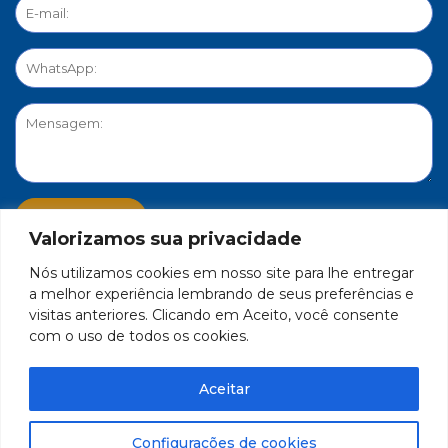
Valorizamos sua privacidade
Nós utilizamos cookies em nosso site para lhe entregar
PORTAL DE PRIVACIDADE
a melhor experiência lembrando de seus preferências e
visitas anteriores. Clicando em Aceito, você consente
com o uso de todos os cookies.
FEDERAÇÃO DO COMÉRCIO DE BENS, SERVIÇOS E TURISMO
DO ESTADO DE MINAS GERAIS – FECOMÉRCIO-MG - CNPJ/MF
Aceitar
17.271.982/0001-59
Feito por Célula 21
Configurações de cookies