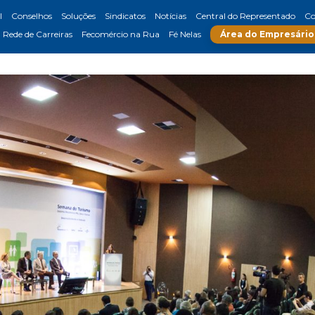
l
Conselhos
Soluções
Sindicatos
Notícias
Central do Representado
Co
Rede de Carreiras
Fecomércio na Rua
Fé Nelas
Área do Empresário