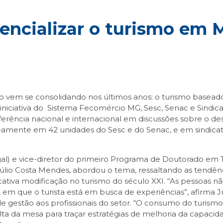
encializar o turismo em 
em se consolidando nos últimos anos: o turismo baseado 
niciativa do Sistema Fecomércio MG, Sesc, Senac e Sindicat
ferência nacional e internacional em discussões sobre o des
neamente em 42 unidades do Sesc e do Senac, e em sindic
gal) e vice-diretor do primeiro Programa de Doutorado e
úlio Costa Mendes, abordou o tema, ressaltando as tendên
cativa modificação no turismo do século XXI. “As pessoa
s, em que o turista está em busca de experiências”, afirma
stão aos profissionais do setor. “O consumo do turismo 
olta da mesa para traçar estratégias de melhoria da capaci