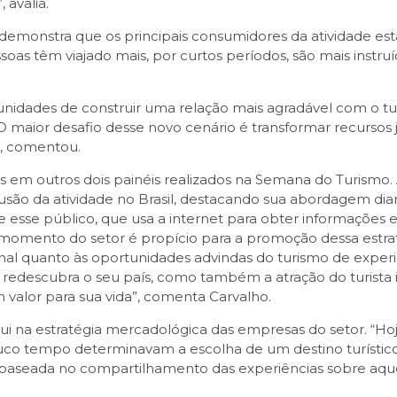
 avalia.
monstra que os principais consumidores da atividade est
ssoas têm viajado mais, por curtos períodos, são mais instru
nidades de construir uma relação mais agradável com o tu
 maior desafio desse novo cenário é transformar recursos j
”, comentou.
 em outros dois painéis realizados na Semana do Turismo. A
lusão da atividade no Brasil, destacando sua abordagem di
 esse público, que usa a internet para obter informações e
o momento do setor é propício para a promoção dessa estra
onal quanto às oportunidades advindas do turismo de exper
 redescubra o seu país, como também a atração do turista 
 valor para sua vida”, comenta Carvalho.
i na estratégia mercadológica das empresas do setor. “Ho
co tempo determinavam a escolha de um destino turístico
 baseada no compartilhamento das experiências sobre aquel