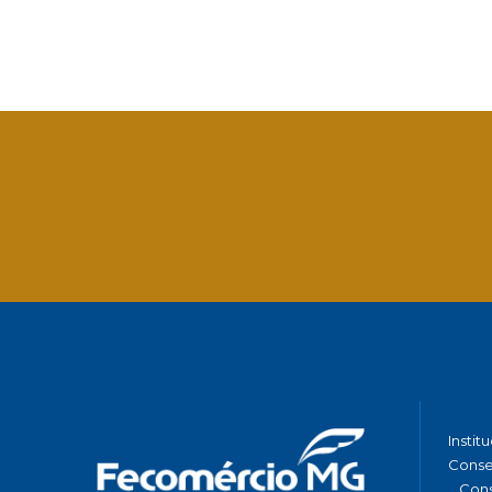
Facebook
Twitter
LinkedIn
Email
What
Instit
Conse
Cons