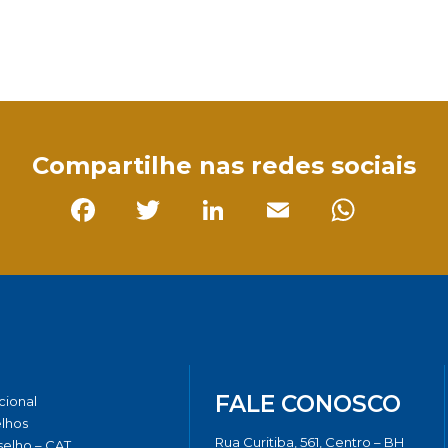
sApp
Compartilhe nas redes sociais
Facebook
Twitter
LinkedIn
Email
Whats
FALE CONOSCO
ucional
lhos
Rua Curitiba, 561, Centro – BH
elho – CAT