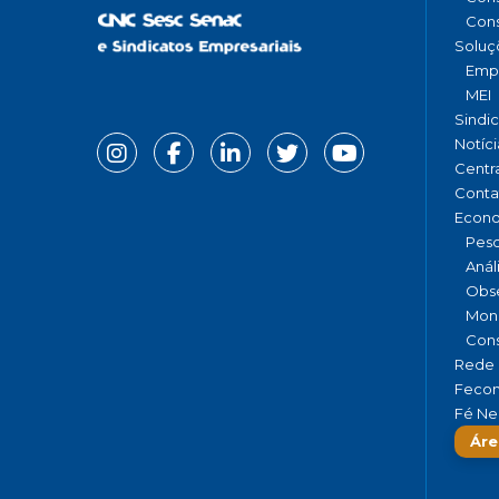
Cons
Soluç
Emp
MEI
Sindi
Notíci
Centr
Conta
Econ
Pesq
Anál
Obse
Moni
Cons
Rede 
Fecom
Fé Ne
Áre