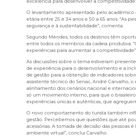
excelência para desenvolver a competitividade”,
O levantamento apresentado pelo acadêmico de
etária entre 25 e 34 anos e 50 a 65 anos. “As pe
segurança e à sustentabilidade”, comenta.
Segundo Mendes, todos os destinos têm oportu
entre todos os membros da cadeia produtiva. “O
experiências para aumentar a competitividade
As discussões sobre o tema estiveram presentes
de experiência para o desenvolvimento e a inc
de gestão para a obtenção de indicadores sobre
assistente técnico do Senac, André Carvalho, 
alinhamento dos cenários nacional e internaci
só um movimento interno, para que o brasileiro
experiências únicas e autênticas, que agreguem
O novo comportamento do turista também influ
gestão. Percebemos que questões que até pou
acessórias. A tomada de decisão das pessoas é
ambiente virtual”, conclui Carvalho.