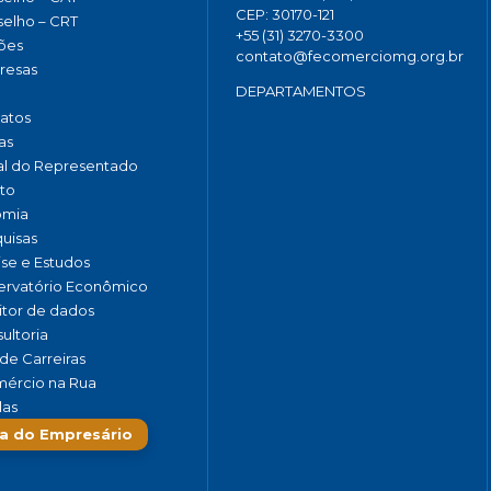
CEP: 30170-121
elho – CRT
+55 (31) 3270-3300
ões
contato@fecomerciomg.org.br
resas
DEPARTAMENTOS
catos
as
al do Representado
to
omia
uisas
ise e Estudos
rvatório Econômico
tor de dados
ultoria
de Carreiras
ércio na Rua
las
a do Empresário