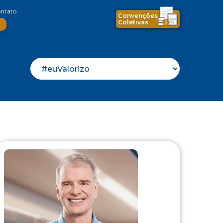
ntato
Convenções
Coletivas