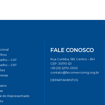
FALE CONOSCO
ucional
lhos
Rua Curitiba, 561, Centro – BH
elho – CAT
CEP: 30170-121
elho – CRT
+55 (31) 3270-3300
ões
contato@fecomerciomg.org.br
resas
DEPARTAMENTOS
catos
as
al do Representado
to