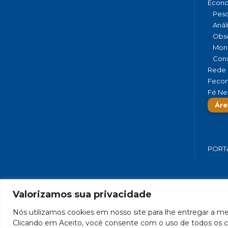
Econ
Pesq
Anál
Obse
Moni
Cons
Rede 
Fecom
Fé Ne
Áre
PORT
Valorizamos sua privacidade
FEDERAÇÃO DO COMÉRCIO DE BENS,
Nós utilizamos cookies em nosso site para lhe entregar a mel
Clicando em Aceito, você consente com o uso de todos os c