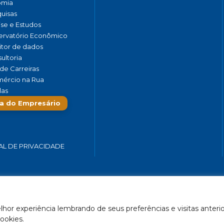
omia
uisas
ise e Estudos
rvatório Econômico
tor de dados
ultoria
de Carreiras
ércio na Rua
las
a do Empresário
AL DE PRIVACIDADE
 SERVIÇOS E TURISMO DO ESTADO DE MINAS GERAIS – FECOMÉRCIO-
hor experiência lembrando de seus preferências e visitas anterio
Feito por Célula 21
ookies.