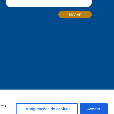
MG - CNPJ/MF 17.271.982/0001-59
res.
Configurações de cookies
Aceitar