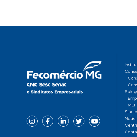
Instit
Conse
Cons
Cons
Soluç
Emp
MEI
Sindi
Notíci
Centr
Conta