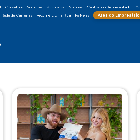
l
Conselhos
Soluções
Sindicatos
Notícias
Central do Representado
Co
Rede de Carreiras
Fecomércio na Rua
Fé Nelas
Área do Empresário
o