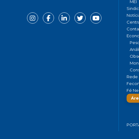
MEI
Sindi
Notíci
Centr
Conta
Econ
Pesq
Anál
Obse
Moni
Cons
Rede 
Fecom
Fé Ne
Áre
PORT