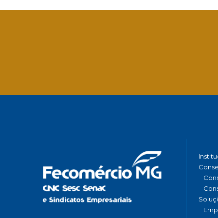
Instit
Conse
Cons
Cons
Soluç
Emp