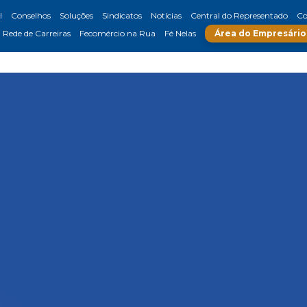
l
Conselhos
Soluções
Sindicatos
Notícias
Central do Representado
Co
Rede de Carreiras
Fecomércio na Rua
Fé Nelas
Área do Empresário