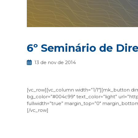
6º Seminário de Dir
13 de nov de 2014
[vc_row][vc_column width=”1/1″][mk_button dime
bg_color=”#004c99″ text_color=”light” url=”http
fullwidth=”true” margin_top=”0″ margin_bottom=
[/vc_row]
Facebook
Twitter
LinkedIn
Email
What