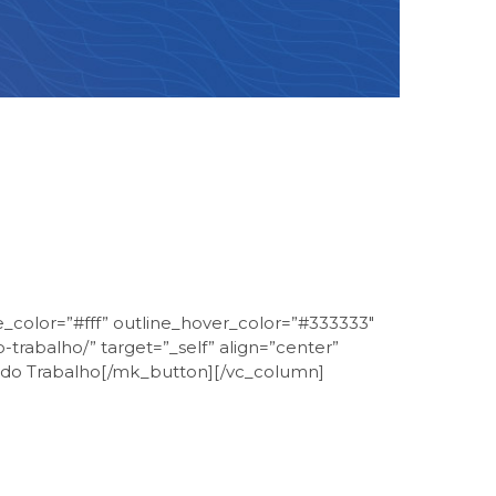
e_color=”#fff” outline_hover_color=”#333333″
-trabalho/” target=”_self” align=”center”
to do Trabalho[/mk_button][/vc_column]