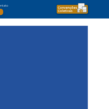
ntato
Convenções
Coletivas