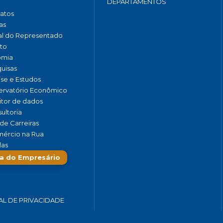
DEPARTAMENTOS
catos
as
al do Representado
to
omia
uisas
ise e Estudos
rvatório Econômico
tor de dados
ultoria
de Carreiras
ércio na Rua
las
a do Empresário
AL DE PRIVACIDADE