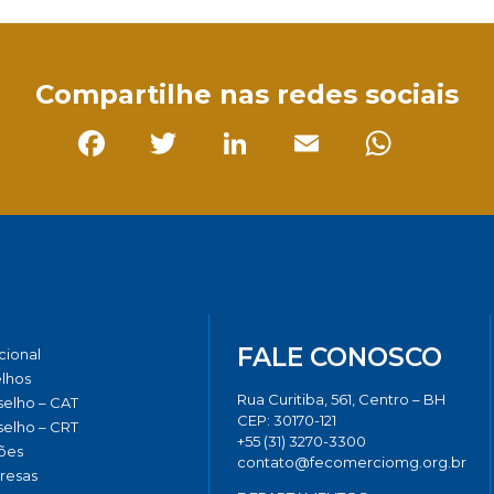
Compartilhe nas redes sociais
Facebook
Twitter
LinkedIn
Email
Whats
FALE CONOSCO
ucional
lhos
Rua Curitiba, 561, Centro – BH
elho – CAT
CEP: 30170-121
elho – CRT
+55 (31) 3270-3300
ões
contato@fecomerciomg.org.br
resas