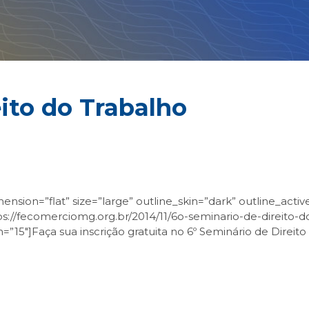
eito do Trabalho
nsion=”flat” size=”large” outline_skin=”dark” outline_activ
s://fecomerciomg.org.br/2014/11/6o-seminario-de-direito-do
”15″]Faça sua inscrição gratuita no 6º Seminário de Direi
sApp