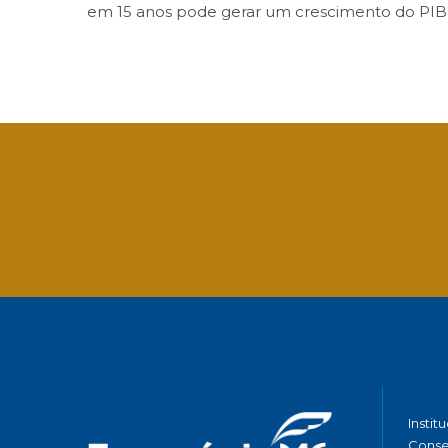
em 15 anos pode gerar um crescimento do PIB
Facebook
Twitter
LinkedIn
Email
What
Instit
Conse