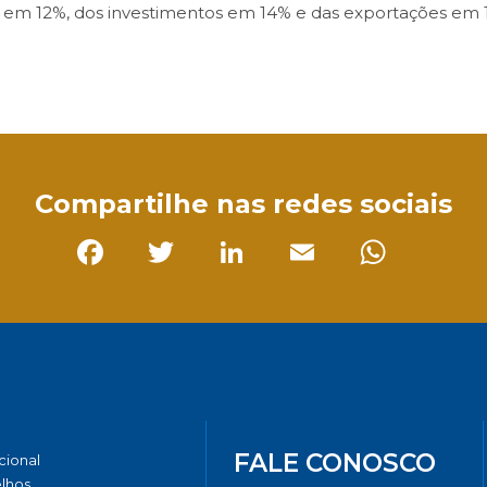
 em 12%, dos investimentos em 14% e das exportações em 
sApp
Compartilhe nas redes sociais
Facebook
Twitter
LinkedIn
Email
Whats
FALE CONOSCO
ucional
lhos