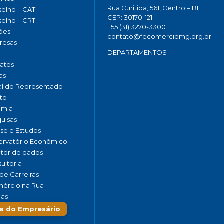
Rua Curitiba, 561, Centro – BH
elho – CAT
CEP: 30170-121
elho – CRT
+55 (31) 3270-3300
ões
contato@fecomerciomg.org.br
resas
DEPARTAMENTOS
catos
as
al do Representado
to
omia
uisas
ise e Estudos
rvatório Econômico
tor de dados
ultoria
de Carreiras
ércio na Rua
las
a do Empresário