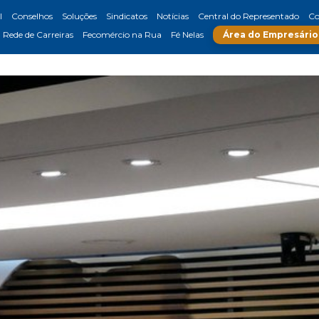
l
Conselhos
Soluções
Sindicatos
Notícias
Central do Representado
Co
Rede de Carreiras
Fecomércio na Rua
Fé Nelas
Área do Empresário