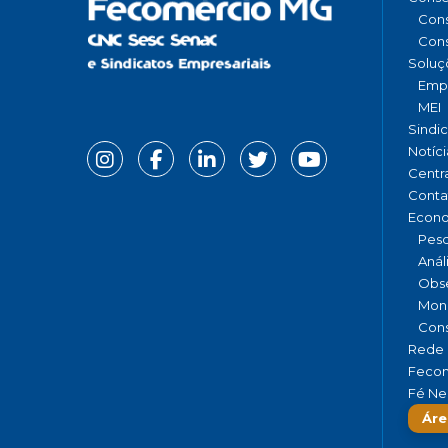
Cons
Cons
Soluç
Emp
MEI
Sindi
Notíci
Centr
Conta
Econ
Pesq
Anál
Obse
Moni
Cons
Rede 
Fecom
Fé Ne
Áre