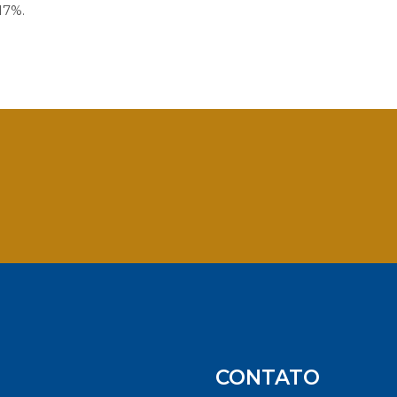
17%.
App
CONTATO