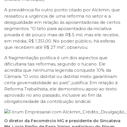
A previdência foi outro ponto citado por Alckmin, que
ressaltou a urgência de uma reforma no setor e a
desigualdade em relação às aposentadorias de certos
segmentos. “O teto para aposentados da iniciativa
privada é de pouco mais de R$ 5 mil, mas ele recebe,
em média, R$ 1.351,00. No poder público, há esferas
que recebem até R$ 27 mil”, observou.
A fragmentação política é um dos aspectos que
dificultaria tais reformas, segundo o tucano. Ele
acredita que nenhuma legenda conquiste 10% da
Câmara. “O voto distrital ou distrital misto garantiriam
certa governabilidade ao país”, justifica. Em relação à
Reforma Trabalhista, ele demonstrou apoio ao texto
aprovado no ano passado, inclusive ao fim da
obrigatoriedade da contribuição sindical.
O diretor da Fecomércio MG e presidente do Sincateva
BH, Lúcio Emílio de Faria Júnior, participou do fórum,