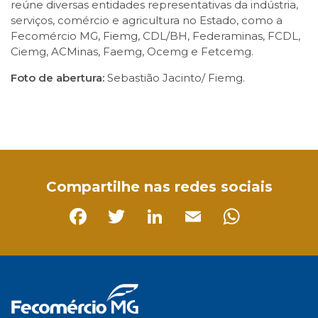
reúne diversas entidades representativas da indústria,
serviços, comércio e agricultura no Estado, como a
Fecomércio MG, Fiemg, CDL/BH, Federaminas, FCDL,
Ciemg, ACMinas, Faemg, Ocemg e Fetcemg.
Foto de abertura:
Sebastião Jacinto/ Fiemg.
Facebook
Twitter
LinkedIn
Email
WhatsApp
Compartilhe nas redes sociais
Facebook
Twitter
LinkedIn
Email
Whats