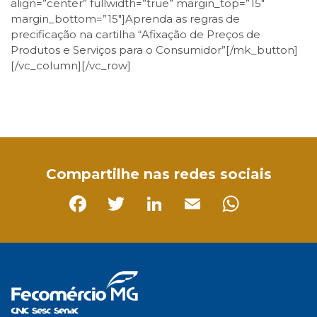
align=”center” fullwidth=”true” margin_top=”15″
margin_bottom=”15″]Aprenda as regras de
precificação na cartilha “Afixação de Preços de
Produtos e Serviços para o Consumidor”[/mk_button]
[/vc_column][/vc_row]
Facebook
Twitter
LinkedIn
Email
WhatsApp
Compartilhe nas redes sociais
Facebook
Twitter
LinkedIn
Email
Whats