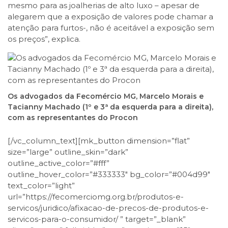
mesmo para as joalherias de alto luxo – apesar de
alegarem que a exposição de valores pode chamar a
atenção para furtos-, não é aceitável a exposição sem
os preços”, explica.
Os advogados da Fecomércio MG, Marcelo Morais e
Tacianny Machado (1º e 3ª da esquerda para a direita),
com as representantes do Procon
[/vc_column_text][mk_button dimension=”flat”
size=”large” outline_skin=”dark”
outline_active_color=”#fff”
outline_hover_color=”#333333″ bg_color=”#004d99″
text_color=”light”
url=”https://fecomerciomg.org.br/produtos-e-
servicos/juridico/afixacao-de-precos-de-produtos-e-
servicos-para-o-consumidor/ ” target=”_blank”