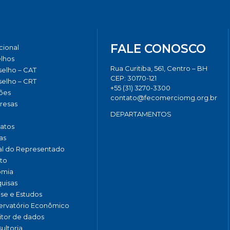
FALE CONOSCO
ucional
lhos
Rua Curitiba, 561, Centro – BH
elho – CAT
CEP: 30170-121
elho – CRT
+55 (31) 3270-3300
ões
contato@fecomerciomg.org.br
resas
DEPARTAMENTOS
catos
as
al do Representado
to
omia
uisas
ise e Estudos
rvatório Econômico
tor de dados
ultoria