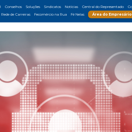
l
Conselhos
Soluções
Sindicatos
Notícias
Central do Representado
Co
Rede de Carreiras
Fecomércio na Rua
Fé Nelas
Área do Empresário