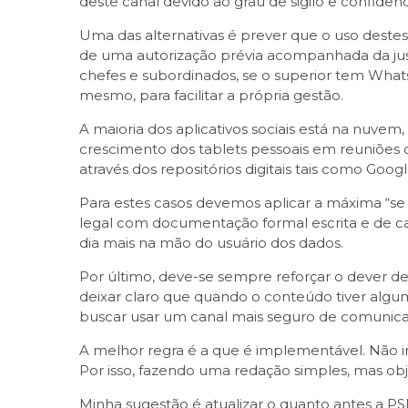
deste canal devido ao grau de sigilo e confidenc
Uma das alternativas é prever que o uso destes
de uma autorização prévia acompanhada da justi
chefes e subordinados, se o superior tem Wha
mesmo, para facilitar a própria gestão.
A maioria dos aplicativos sociais está na nuv
crescimento dos tablets pessoais em reuniões d
através dos repositórios digitais tais como Goog
Para estes casos devemos aplicar a máxima “se
legal com documentação formal escrita e de ca
dia mais na mão do usuário dos dados.
Por último, deve-se sempre reforçar o dever de 
deixar claro que quando o conteúdo tiver algum ti
buscar usar um canal mais seguro de comunic
A melhor regra é a que é implementável. Não im
Por isso, fazendo uma redação simples, mas obj
Minha sugestão é atualizar o quanto antes a PSI