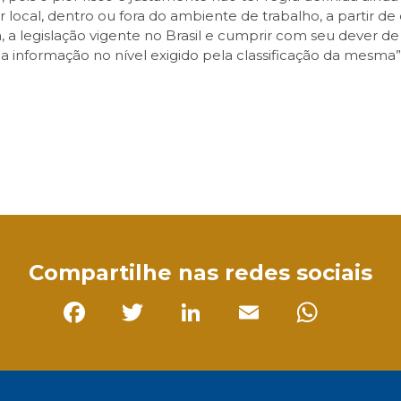
local, dentro ou fora do ambiente de trabalho, a partir de
, a legislação vigente no Brasil e cumprir com seu dever de 
a informação no nível exigido pela classificação da mesma”.
sApp
Compartilhe nas redes sociais
Facebook
Twitter
LinkedIn
Email
Whats