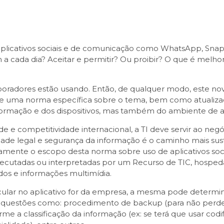
licativos sociais e de comunicação como WhatsApp, Snap
a cada dia? Aceitar e permitir? Ou proibir? O que é melhor
radores estão usando. Então, de qualquer modo, este novo 
 uma norma específica sobre o tema, bem como atualizaç
 informação e dos dispositivos, mas também do ambiente de a
e e competitividade internacional, a TI deve servir ao negó
dade legal e segurança da informação é o caminho mais sus
claramente o escopo desta norma sobre uso de aplicativos so
executadas ou interpretadas por um Recurso de TIC, hospe
os e informações multimídia.
lar no aplicativo for da empresa, a mesma pode determinar
e questões como: procedimento de backup (para não per
rme a classificação da informação (ex: se terá que usar codif