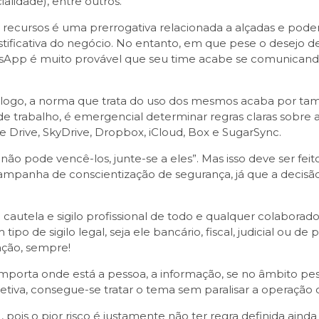
ialidade), entre outros.
 recursos é uma prerrogativa relacionada a alçadas e pode
ficativa do negócio. No entanto, em que pese o desejo de c
tsApp é muito provável que seu time acabe se comunicand
em, logo, a norma que trata do uso dos mesmos acaba por t
e trabalho, é emergencial determinar regras claras sobre 
le Drive, SkyDrive, Dropbox, iCloud, Box e SugarSync.
 não pode vencê-los, junte-se a eles”. Mas isso deve ser 
mpanha de conscientização de segurança, já que a decisão
cautela e sigilo profissional de todo e qualquer colaborador
po de sigilo legal, seja ele bancário, fiscal, judicial ou de 
ação, sempre!
porta onde está a pessoa, a informação, se no âmbito pesso
etiva, consegue-se tratar o tema sem paralisar a operação o
, pois o pior risco é justamente não ter regra definida ain