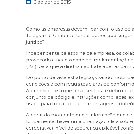
6 de abr de 2015
Como as empresas devem lidar com o uso de ap
Telegram e Chaton, e tantos outros que surgem 
jurídico?
Independente da escolha da empresa, os colabo
provocado a necessidade de implementação de
(PSI), para que a diretriz não trate apenas da
Do ponto de vista estratégico, visando mobilidad
condições e com requisitos claros de conformi
A primeira coisa que deve ser feita é definir 
conjunto de código e instruções compiladas, 
usada para troca rápida de mensagens, conteúd
A partir do momento que a informação que circu
fundamental haver uma orientação clara sobr
corporativa), nível de segurança aplicável confo