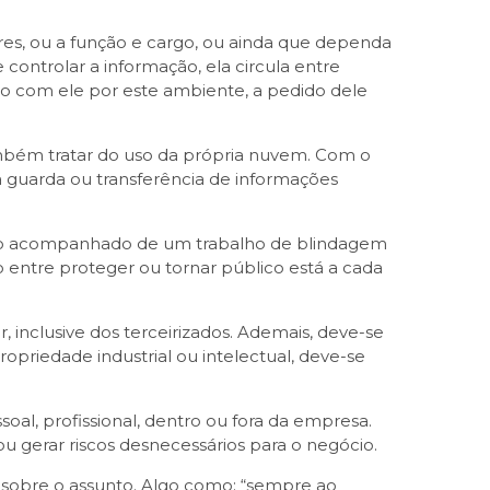
res, ou a função e cargo, ou ainda que dependa
ontrolar a informação, ela circula entre
o com ele por este ambiente, a pedido dele
ambém tratar do uso da própria nuvem. Com o
a guarda ou transferência de informações
feito acompanhado de um trabalho de blindagem
 entre proteger ou tornar público está a cada
, inclusive dos terceirizados. Ademais, deve-se
propriedade industrial ou intelectual, deve-se
al, profissional, dentro ou fora da empresa.
u gerar riscos desnecessários para o negócio.
da sobre o assunto. Algo como: “sempre ao