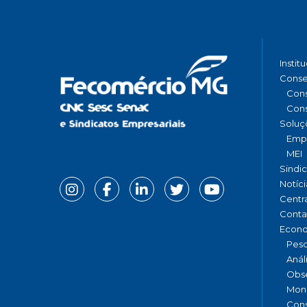
Instit
Conse
Cons
Cons
Soluç
Emp
MEI
Sindi
Notíci
Centr
Conta
Econ
Pesq
Anál
Obse
Moni
Cons