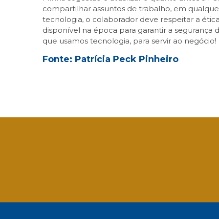
compartilhar assuntos de trabalho, em qualquer 
tecnologia, o colaborador deve respeitar a ética
disponível na época para garantir a segurança d
que usamos tecnologia, para servir ao negócio!
Fonte: Patrícia Peck Pinheiro
Facebook
Twitter
LinkedIn
Email
What