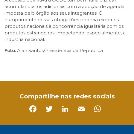
acumular custos adicionais com a adoção de agenda
imposta pelo órgão aos seus integrantes. O
cumprimento dessas obrigações poderia expor os
produtos nacionais à concorrência igualitária com os
produtos estrangeiros, impactando, especialmente, a
indústria nacional.
Foto:
Alan Santos/Presidência da República
Facebook
Twitter
LinkedIn
Email
WhatsApp
Compartilhe nas redes sociais
Facebook
Twitter
LinkedIn
Email
Whats