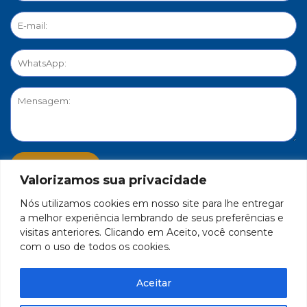
Valorizamos sua privacidade
Nós utilizamos cookies em nosso site para lhe entregar
PORTAL DE PRIVACIDADE
a melhor experiência lembrando de seus preferências e
visitas anteriores. Clicando em Aceito, você consente
com o uso de todos os cookies.
FEDERAÇÃO DO COMÉRCIO DE BENS, SERVIÇOS E TURISMO
DO ESTADO DE MINAS GERAIS – FECOMÉRCIO-MG - CNPJ/MF
Aceitar
17.271.982/0001-59