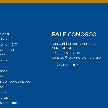
FALE CONOSCO
ucional
lhos
Rua Curitiba, 561, Centro – BH
elho – CAT
CEP: 30170-121
elho – CRT
+55 (31) 3270-3300
ões
contato@fecomerciomg.org.br
resas
DEPARTAMENTOS
catos
as
al do Representado
to
omia
uisas
ise e Estudos