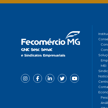
Instit
Conse
Cons
Cons
Soluç
Emp
MEI
Sindi
Notíci
Centr
Conta
Econ
Pesq
Anál