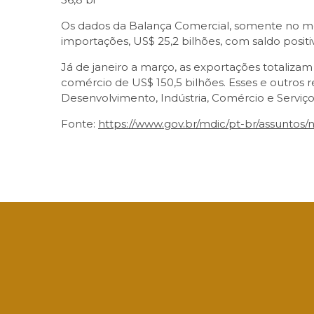
Os dados da Balança Comercial, somente no mê
importações, US$ 25,2 bilhões, com saldo posit
Já de janeiro a março, as exportações totalizam
comércio de US$ 150,5 bilhões. Esses e outros re
Desenvolvimento, Indústria, Comércio e Serviç
Fonte:
https://www.gov.br/mdic/pt-br/assuntos
Facebook
Twitter
LinkedIn
Email
What