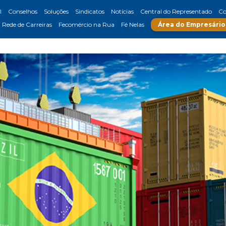
l
Conselhos
Soluções
Sindicatos
Notícias
Central do Representado
Co
Rede de Carreiras
Fecomércio na Rua
Fé Nelas
Área do Empresário