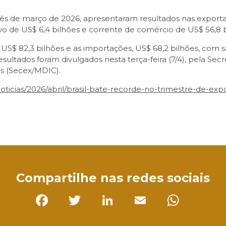
s de março de 2026, apresentaram resultados nas exporta
ivo de US$ 6,4 bilhões e corrente de comércio de US$ 56,8 b
 US$ 82,3 bilhões e as importações, US$ 68,2 bilhões, com s
sultados foram divulgados nesta terça-feira (7/4), pela Sec
os (Secex/MDIC).
/noticias/2026/abril/brasil-bate-recorde-no-trimestre-de-
sApp
Compartilhe nas redes sociais
Facebook
Twitter
LinkedIn
Email
Whats