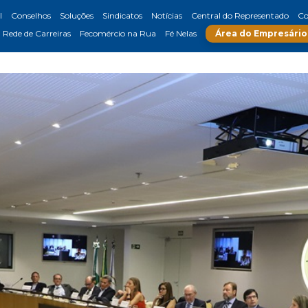
l
Conselhos
Soluções
Sindicatos
Notícias
Central do Representado
Co
Rede de Carreiras
Fecomércio na Rua
Fé Nelas
Área do Empresário