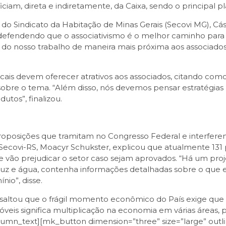
iam, direta e indiretamente, da Caixa, sendo o principal p
 do Sindicato da Habitação de Minas Gerais (Secovi MG), C
efendendo que o associativismo é o melhor caminho para os 
 do nosso trabalho de maneira mais próxima aos associados
icais devem oferecer atrativos aos associados, citando co
sobre o tema. “Além disso, nós devemos pensar estratégias 
dutos”, finalizou.
roposições que tramitam no Congresso Federal e interfere
Secovi-RS, Moacyr Schukster, explicou que atualmente 131
 vão prejudicar o setor caso sejam aprovados. “Há um pro
luz e água, contenha informações detalhadas sobre o que 
io”, disse.
altou que o frágil momento econômico do País exige que 
eis significa multiplicação na economia em várias áreas, po
umn_text][mk_button dimension=”three” size=”large” outlin