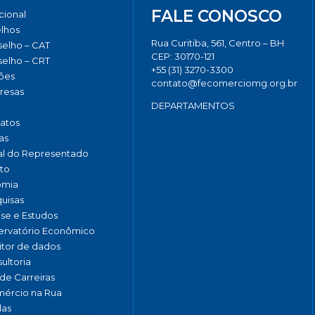
FALE CONOSCO
ucional
lhos
Rua Curitiba, 561, Centro – BH
elho – CAT
CEP: 30170-121
elho – CRT
+55 (31) 3270-3300
ões
contato@fecomerciomg.org.br
resas
DEPARTAMENTOS
catos
as
al do Representado
to
omia
uisas
ise e Estudos
rvatório Econômico
tor de dados
ultoria
de Carreiras
ércio na Rua
las