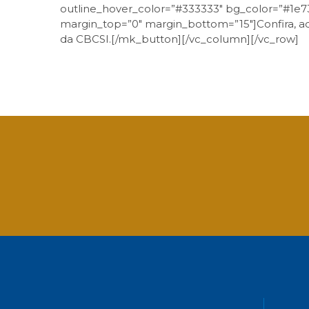
outline_hover_color=”#333333″ bg_color=”#1e73b
margin_top=”0″ margin_bottom=”15″]Confira, aq
da CBCSI.[/mk_button][/vc_column][/vc_row]
Facebook
Twitter
LinkedIn
Email
What