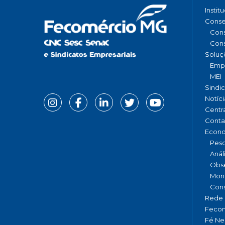
Instit
Conse
Cons
Cons
Soluç
Emp
MEI
Sindi
Notíci
Centr
Conta
Econ
Pesq
Anál
Obse
Moni
Cons
Rede 
Fecom
Fé Ne