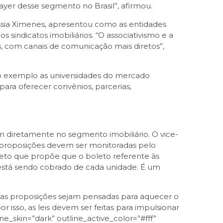
layer desse segmento no Brasil”, afirmou.
ássia Ximenes, apresentou como as entidades
sindicatos imobiliários. “O associativismo e a
, com canais de comunicação mais diretos”,
mo exemplo as universidades do mercado
para oferecer convênios, parcerias,
m diretamente no segmento imobiliário. O vice-
 proposições devem ser monitoradas pelo
jeto que propõe que o boleto referente às
está sendo cobrado de cada unidade. É um
as proposições sejam pensadas para aquecer o
r isso, as leis devem ser feitas para impulsionar
e_skin=”dark” outline_active_color=”#fff”