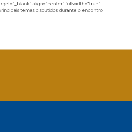
rget=”_blank” align=”center” fullwidth=”true”
rincipais temas discutidos durante o encontro
App