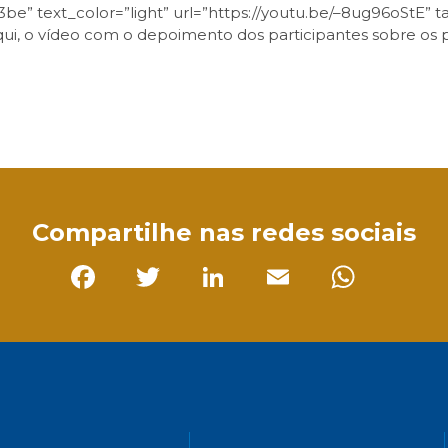
e” text_color=”light” url=”https://youtu.be/–8ug96oStE” ta
ui, o vídeo com o depoimento dos participantes sobre os p
sApp
Compartilhe nas redes sociais
Facebook
Twitter
LinkedIn
Email
Whats