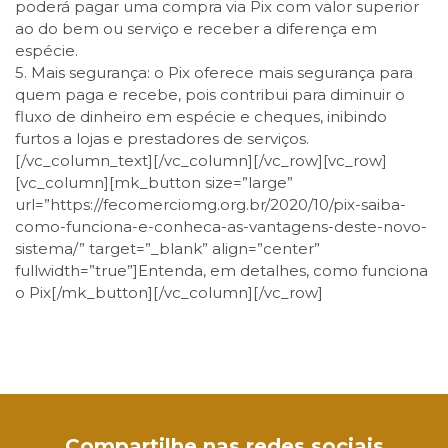
poderá pagar uma compra via Pix com valor superior
ao do bem ou serviço e receber a diferença em
espécie.
5. Mais segurança: o Pix oferece mais segurança para
quem paga e recebe, pois contribui para diminuir o
fluxo de dinheiro em espécie e cheques, inibindo
furtos a lojas e prestadores de serviços.
[/vc_column_text][/vc_column][/vc_row][vc_row]
[vc_column][mk_button size=”large”
url=”https://fecomerciomg.org.br/2020/10/pix-saiba-
como-funciona-e-conheca-as-vantagens-deste-novo-
sistema/” target=”_blank” align=”center”
fullwidth=”true”]Entenda, em detalhes, como funciona
o Pix[/mk_button][/vc_column][/vc_row]
Facebook
Twitter
LinkedIn
Email
WhatsApp
Compartilhe nas redes sociais