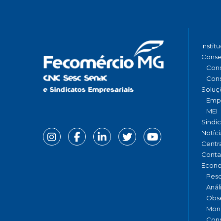
Instit
Conse
Cons
Cons
Soluç
Emp
MEI
Sindi
Notíci
Centr
Conta
Econ
Pesq
Anál
Obse
Moni
Cons