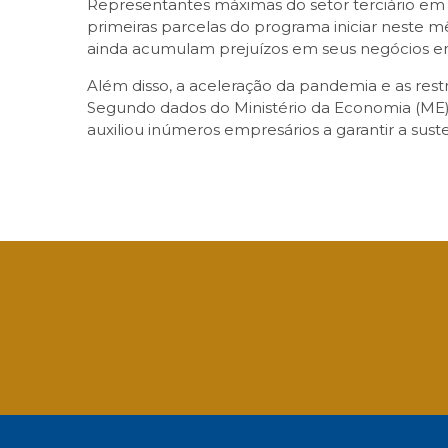
Representantes máximas do setor terciário em
primeiras parcelas do programa iniciar neste
ainda acumulam prejuízos em seus negócios em
Além disso, a aceleração da pandemia e as rest
Segundo dados do Ministério da Economia (ME)
auxiliou inúmeros empresários a garantir a sus
Facebook
Twitter
LinkedIn
Email
What