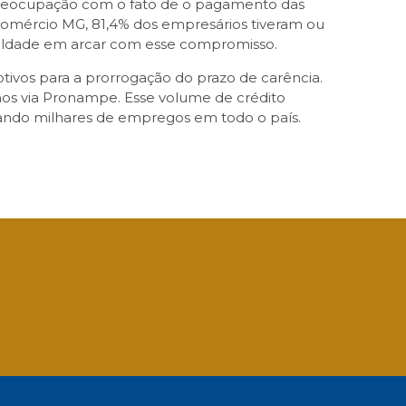
 preocupação com o fato de o pagamento das
comércio MG, 81,4% dos empresários tiveram ou
culdade em arcar com esse compromisso.
tivos para a prorrogação do prazo de carência.
os via Pronampe. Esse volume de crédito
urando milhares de empregos em todo o país.
App