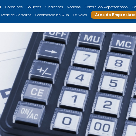
l
Conselhos
Soluções
Sindicatos
Notícias
Central do Representado
Co
Rede de Carreiras
Fecomércio na Rua
Fé Nelas
Área do Empresário