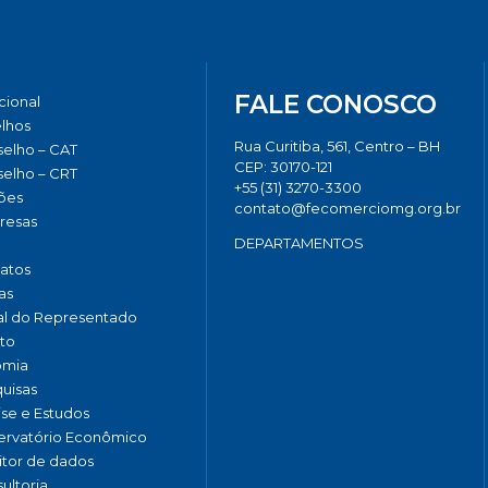
FALE CONOSCO
ucional
lhos
Rua Curitiba, 561, Centro – BH
elho – CAT
CEP: 30170-121
elho – CRT
+55 (31) 3270-3300
ões
contato@fecomerciomg.org.br
resas
DEPARTAMENTOS
catos
as
al do Representado
to
omia
uisas
ise e Estudos
rvatório Econômico
tor de dados
ultoria