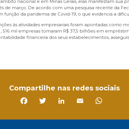
 âmbito nacional e em Minas Gerais, elas manifestam sua
 mês de março. De acordo com uma pesquisa recente da Fe
 função da pandemia de Covid-19, o que evidencia a difi
rições às atividades empresariais foram apontadas como mo
, 516 mil empresas tomaram R$ 37,5 bilhões em empréstim
tentabilidade financeira dos seus estabelecimentos, asseg
sApp
Compartilhe nas redes sociais
Facebook
Twitter
LinkedIn
Email
Whats