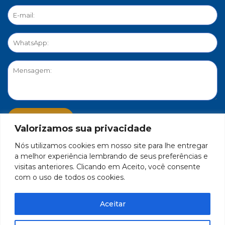
Valorizamos sua privacidade
Nós utilizamos cookies em nosso site para lhe entregar
PORTAL DE PRIVACIDADE
a melhor experiência lembrando de seus preferências e
visitas anteriores. Clicando em Aceito, você consente
com o uso de todos os cookies.
FEDERAÇÃO DO COMÉRCIO DE BENS, SERVIÇOS E TURISMO
DO ESTADO DE MINAS GERAIS – FECOMÉRCIO-MG - CNPJ/MF
Aceitar
17.271.982/0001-59
Feito por Célula 21