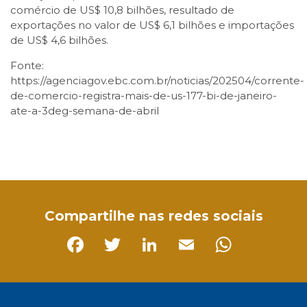
comércio de US$ 10,8 bilhões, resultado de
exportações no valor de US$ 6,1 bilhões e importações
de US$ 4,6 bilhões.
Fonte:
https://agenciagov.ebc.com.br/noticias/202504/corrente-
de-comercio-registra-mais-de-us-177-bi-de-janeiro-
ate-a-3deg-semana-de-abril
Facebook
Twitter
LinkedIn
Email
WhatsApp
Compartilhe nas redes sociais
Facebook
Twitter
LinkedIn
Email
Whats