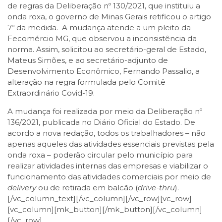
de regras da Deliberação nº 130/2021, que instituiu a
onda roxa, o governo de Minas Gerais retificou o artigo
7º da medida. A mudança atende a um pleito da
Fecomércio MG, que observou a inconsistência da
norma. Assim, solicitou ao secretário-geral de Estado,
Mateus Simões, e ao secretário-adjunto de
Desenvolvimento Econômico, Fernando Passalio, a
alteração na regra formulada pelo Comitê
Extraordinário Covid-19.
A mudança foi realizada por meio da Deliberação nº
136/2021, publicada no Diário Oficial do Estado. De
acordo a nova redação, todos os trabalhadores – não
apenas aqueles das atividades essenciais previstas pela
onda roxa – poderão circular pelo município para
realizar atividades internas das empresas e viabilizar o
funcionamento das atividades comerciais por meio de
delivery
ou de retirada em balcão (
drive-thru
).
[/vc_column_text][/vc_column][/vc_row][vc_row]
[vc_column][mk_button][/mk_button][/vc_column]
[/vc_row]