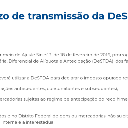
azo de transmissão da De
meio do Ajuste Sinief 3, de 18 de fevereiro de 2016, prorrog
ia, Diferencial de Alíquota e Antecipação (DeSTDA), dos fa
everá utilizar a DeSTDA para declarar o imposto apurado re
perações antecedentes, concomitantes e subsequentes);
cadorias sujeitas ao regime de antecipação do recolhime
dos e no Distrito Federal de bens ou mercadorias, não suj
 interna e a interestadual;