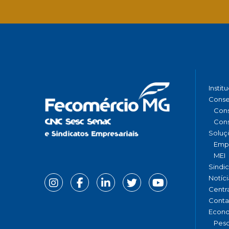
Instit
Conse
Cons
Cons
Soluç
Emp
MEI
Sindi
Notíci
Centr
Conta
Econ
Pesq