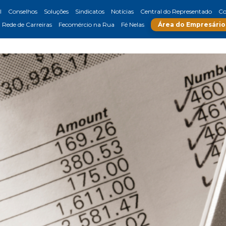
l
Conselhos
Soluções
Sindicatos
Notícias
Central do Representado
Co
Rede de Carreiras
Fecomércio na Rua
Fé Nelas
Área do Empresário