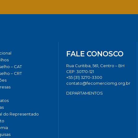
Facebook
Twitter
LinkedIn
Email
Whats
FALE CONOSCO
ucional
lhos
Rua Curitiba, 561, Centro – BH
elho – CAT
CEP: 30170-121
elho – CRT
+55 (31) 3270-3300
ões
contato@fecomerciomg.org.br
resas
DEPARTAMENTOS
catos
as
al do Representado
to
omia
uisas