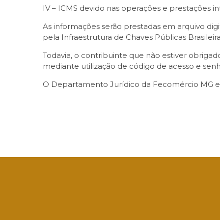
IV – ICMS devido nas operações e prestações in
As informações serão prestadas em arquivo digit
pela Infraestrutura de Chaves Públicas Brasileira
Todavia, o contribuinte que não estiver obrigad
mediante utilização de código de acesso e sen
O Departamento Jurídico da Fecomércio MG está
Facebook
Twitter
LinkedIn
Email
What