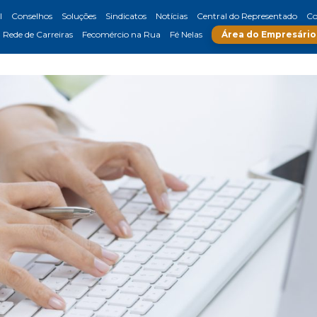
l
Conselhos
Soluções
Sindicatos
Notícias
Central do Representado
Co
Rede de Carreiras
Fecomércio na Rua
Fé Nelas
Área do Empresário