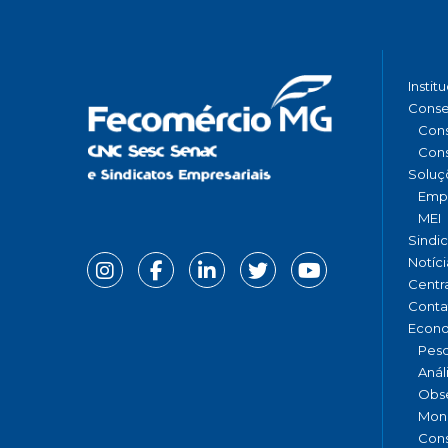
Instit
Conse
Cons
Cons
Soluç
Emp
MEI
Sindi
Notíci
Centr
Conta
Econ
Pesq
Anál
Obse
Moni
Cons