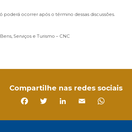
ó poderá ocorrer após o término dessas discussões.
ens, Serviços e Turismo – CNC
sApp
Compartilhe nas redes sociais
Facebook
Twitter
LinkedIn
Email
Whats