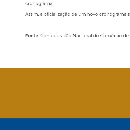
cronograma.
Assim, a oficialização de um novo cronograma s
Fonte:
Confederação Nacional do Comércio de B
Facebook
Twitter
LinkedIn
Email
What