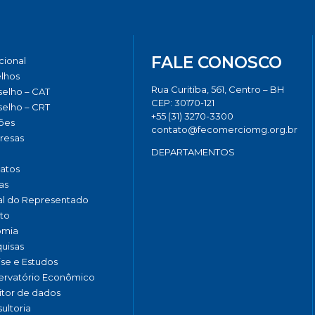
FALE CONOSCO
ucional
lhos
Rua Curitiba, 561, Centro – BH
elho – CAT
CEP: 30170-121
elho – CRT
+55 (31) 3270-3300
ões
contato@fecomerciomg.org.br
resas
DEPARTAMENTOS
catos
as
al do Representado
to
omia
uisas
ise e Estudos
rvatório Econômico
tor de dados
ultoria