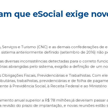
am que eSocial exige nov
, Serviços e Turismo (CNC) e as demais confederações d
 sistema anteriormente definido (setembro de 2016) não p
as diversas inconsistências detectadas para o correto fun
ias abrangidas pelo sistema, exigirão a definição de um 
s Obrigações Fiscais, Previdenciárias e Trabalhistas. Com e
ributárias, trabalhistas, previdenciárias e de folha de pagam
te à Previdência Social, à Receita Federal e ao Ministéri
ento anual superior a R$ 78 milhões já deveriam passar a 
da revisão do prazo de implantação, e novas reuniões estã