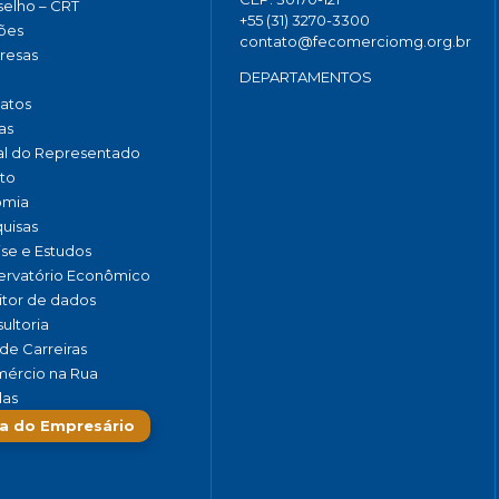
elho – CRT
+55 (31) 3270-3300
ões
contato@fecomerciomg.org.br
resas
DEPARTAMENTOS
catos
as
al do Representado
to
omia
uisas
ise e Estudos
rvatório Econômico
tor de dados
ultoria
de Carreiras
ércio na Rua
las
a do Empresário