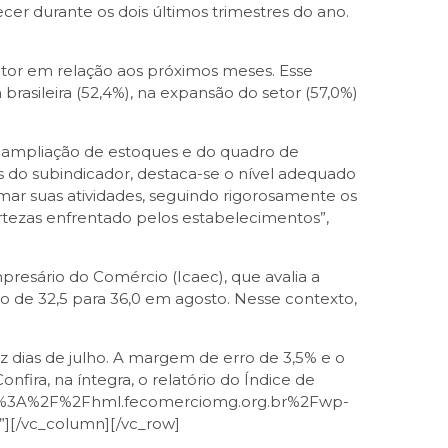
er durante os dois últimos trimestres do ano.
setor em relação aos próximos meses. Esse
rasileira (52,4%), na expansão do setor (57,0%)
de ampliação de estoques e do quadro de
ens do subindicador, destaca-se o nível adequado
mar suas atividades, seguindo rigorosamente os
rtezas enfrentado pelos estabelecimentos”,
resário do Comércio (Icaec), que avalia a
o de 32,5 para 36,0 em agosto. Nesse contexto,
z dias de julho. A margem de erro de 3,5% e o
fira, na íntegra, o relatório do Índice de
https%3A%2F%2Fhml.fecomerciomg.org.br%2Fwp-
[/vc_column][/vc_row]