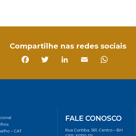
sApp
Compartilhe nas redes sociais
Facebook
Twitter
LinkedIn
Email
Whats
FALE CONOSCO
ucional
lhos
Rua Curitiba, 561, Centro – BH
elho – CAT
CEP: 30170-121