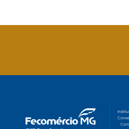
Facebook
Twitter
LinkedIn
Email
What
Instit
Conse
Cons