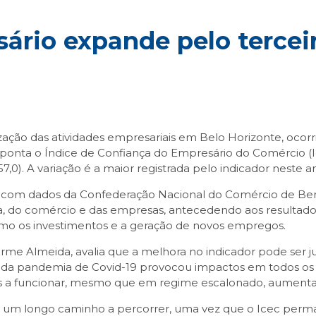
ário expande pelo tercei
zação das atividades empresariais em Belo Horizonte, ocorr
aponta o Índice de Confiança do Empresário do Comércio (I
7,0). A variação é a maior registrada pelo indicador neste a
m dados da Confederação Nacional do Comércio de Bens, S
 do comércio e das empresas, antecedendo aos resultados n
como os investimentos e a geração de novos empregos.
e Almeida, avalia que a melhora no indicador pode ser ju
tude da pandemia de Covid-19 provocou impactos em todos o
s a funcionar, mesmo que em regime escalonado, aumentan
há um longo caminho a percorrer, uma vez que o Icec perm