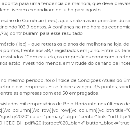
já aponta para uma tendência de melhora, que deve prevalec
cec tiveram expandiram de julho para agosto.
esário do Comércio (Ieec), que sinaliza as impressões do 
ingindo 103,9 pontos. A confiança na melhora da economia b
,7%) contribuíram para esse resultado.
rcio (Iiec) – que retrata os planos de melhoria na loja, 
3 pontos, frente aos 58,7 registrados em julho. Entre os it
trevistados. “Com cautela, os empresários começam a reto
rios estão investindo menos, em virtude do cenário de ince
no mesmo período, foi o Índice de Condições Atuais do Emp
etor e das empresas. Esse índice avançou 3,5 pontos, saind
e entre as empresas com até 50 empregados.
evistados mil empresários de Belo Horizonte nos últimos de
[/vc_column][/vc_row][vc_row][vc_column][vc_btn title=”Con
 Agosto/2020″ color=”primary” align=”center” link=”url:
CEC-BH.pdf%20||target:%20_blank” button_block=”true”]