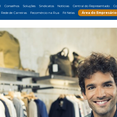
l
Conselhos
Soluções
Sindicatos
Notícias
Central do Representado
Co
Rede de Carreiras
Fecomércio na Rua
Fé Nelas
Área do Empresário