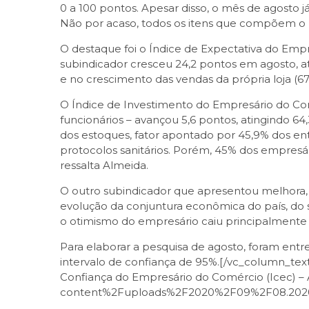
0 a 100 pontos. Apesar disso, o mês de agosto 
Não por acaso, todos os itens que compõem o I
O destaque foi o Índice de Expectativa do Empr
subindicador cresceu 24,2 pontos em agosto, at
e no crescimento das vendas da própria loja (67
O Índice de Investimento do Empresário do Comé
funcionários – avançou 5,6 pontos, atingindo 64,
dos estoques, fator apontado por 45,9% dos en
protocolos sanitários. Porém, 45% dos empresá
ressalta Almeida.
O outro subindicador que apresentou melhora, 
evolução da conjuntura econômica do país, do s
o otimismo do empresário caiu principalment
Para elaborar a pesquisa de agosto, foram entr
intervalo de confiança de 95%.[/vc_column_text]
Confiança do Empresário do Comércio (Icec) –
content%2Fuploads%2F2020%2F09%2F08.2020-I