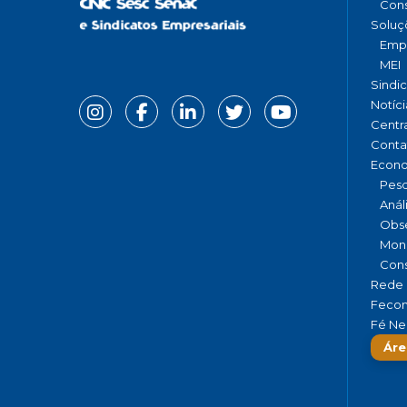
Cons
Soluç
Emp
MEI
Sindi
Notíci
Centr
Conta
Econ
Pesq
Anál
Obse
Moni
Cons
Rede 
Fecom
Fé Ne
Áre