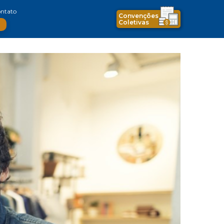
ntato
Convenções
Coletivas