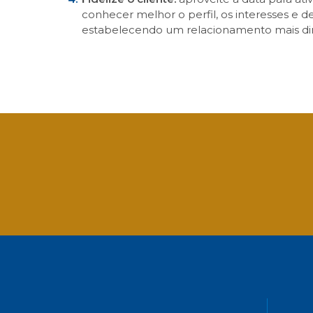
conhecer melhor o perfil, os interesses e d
estabelecendo um relacionamento mais dir
Facebook
Twitter
LinkedIn
Email
What