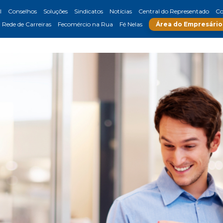
l
Conselhos
Soluções
Sindicatos
Notícias
Central do Representado
Co
Rede de Carreiras
Fecomércio na Rua
Fé Nelas
Área do Empresário