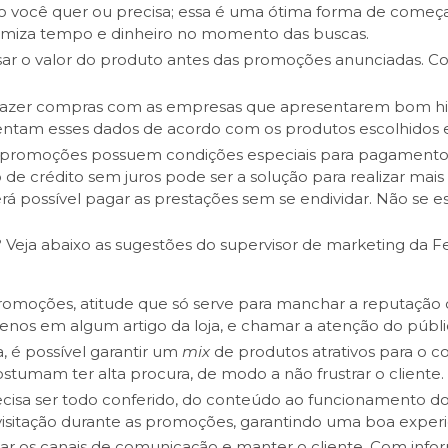
uto você quer ou precisa; essa é uma ótima forma de começ
onomiza tempo e dinheiro no momento das buscas.
sar o valor do produto antes das promoções anunciadas. C
 fazer compras com as empresas que apresentarem bom hist
entam esses dados de acordo com os produtos escolhidos 
 promoções possuem condições especiais para pagamento à
o de crédito sem juros pode ser a solução para realizar mai
erá possível pagar as prestações sem se endividar. Não se e
 Veja abaixo as sugestões do supervisor de marketing da Fe
romoções, atitude que só serve para manchar a reputação d
enos em algum artigo da loja, e chamar a atenção do públi
, é possível garantir um
mix
de produtos atrativos para o 
stumam ter alta procura, de modo a não frustrar o cliente.
recisa ser todo conferido, do conteúdo ao funcionamento dos l
visitação durante as promoções, garantindo uma boa experi
ivar os canais de comunicação e manter o cliente. Com inf