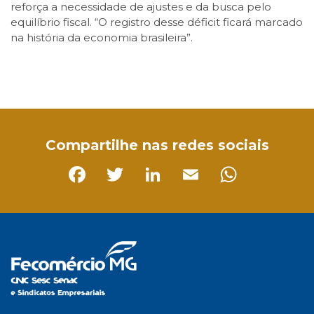
reforça a necessidade de ajustes e da busca pelo
equilíbrio fiscal. “O registro desse déficit ficará marcado
na história da economia brasileira”.
Facebook
Twitter
LinkedIn
Email
WhatsApp
Compartilhe nas redes sociais
Facebook
Twitter
LinkedIn
Email
Whats