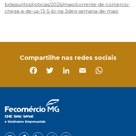
br/assuntos/noticias/2026/maio/corrente-de-comercio-
chega-a-de-us-13-5-bi-na-3deg-semana-de-maio
Facebook
Twitter
LinkedIn
Email
WhatsApp
Compartilhe nas redes sociais
Facebook
Twitter
LinkedIn
Email
Whats