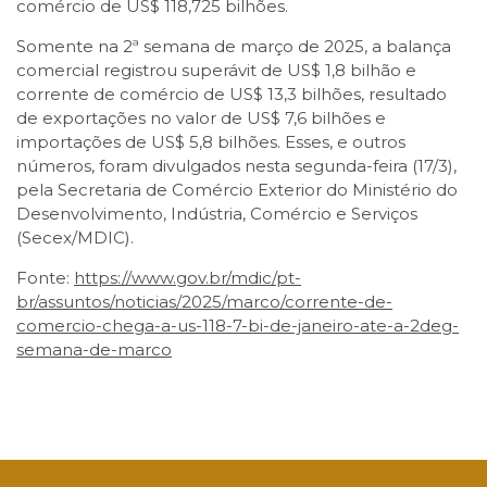
comércio de US$ 118,725 bilhões.
Somente na 2ª semana de março de 2025, a balança
comercial registrou superávit de US$ 1,8 bilhão e
corrente de comércio de US$ 13,3 bilhões, resultado
de exportações no valor de US$ 7,6 bilhões e
importações de US$ 5,8 bilhões. Esses, e outros
números, foram divulgados nesta segunda-feira (17/3),
pela Secretaria de Comércio Exterior do Ministério do
Desenvolvimento, Indústria, Comércio e Serviços
(Secex/MDIC).
Fonte:
https://www.gov.br/mdic/pt-
br/assuntos/noticias/2025/marco/corrente-de-
comercio-chega-a-us-118-7-bi-de-janeiro-ate-a-2deg-
semana-de-marco
Facebook
Twitter
LinkedIn
Email
WhatsApp