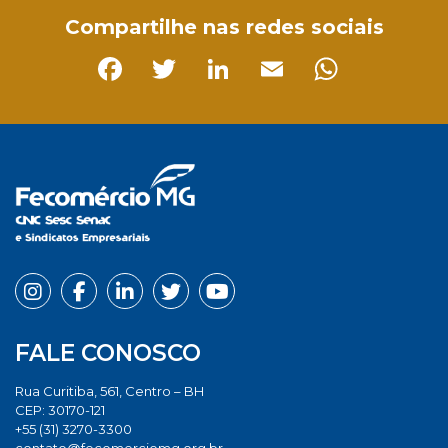
Compartilhe nas redes sociais
Facebook
Twitter
LinkedIn
Email
Whats
FALE CONOSCO
Rua Curitiba, 561, Centro – BH
CEP: 30170-121
+55 (31) 3270-3300
contato@fecomerciomg.org.br