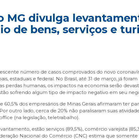
o MG divulga levantamen
o de bens, serviços e tu
escente número de casos comprovados do novo coronavíru
, estaduais e federal. No Brasil, até 31 de março, já foram
das perdas humanas, os impactos na economia serão deva
stão sofrendo algum tipo de impacto negativo em seu negó
0,5% dos empresários de Minas Gerais afirmaram ter parali
r outro lado, cerca de 20% não paralisaram suas atividad
ice (na legislação, teletrabalho).
antamento, estão serviços (89,5%), comércio varejista (85,3
nfederação Nacional do Comércio (CNC) estima que somente 