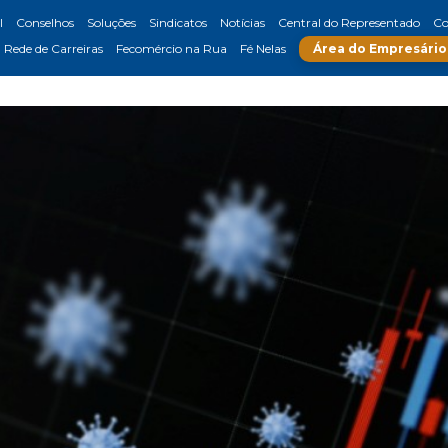
l
Conselhos
Soluções
Sindicatos
Notícias
Central do Representado
Co
Rede de Carreiras
Fecomércio na Rua
Fé Nelas
Área do Empresário