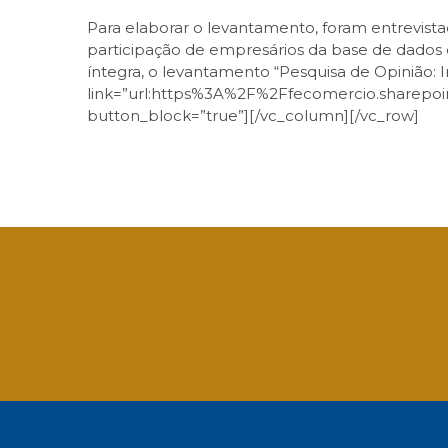
Para elaborar o levantamento, foram entrevista
participação de empresários da base de dados 
íntegra, o levantamento “Pesquisa de Opinião: 
link=”url:https%3A%2F%2Ffecomercio.sha
button_block=”true”][/vc_column][/vc_row]
Facebook
Twitter
LinkedIn
Email
What