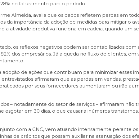
 28% no faturamento para o período.
me Almeida, avalia que os dados refletem perdas em tod
mos da importância da adoção de medidas para mitigar o a
 a atividade produtiva funciona em cadeia, quando um set
ado, os reflexos negativos podem ser contabilizados com 
 82% dos empresários. Já a queda no fluxo de clientes, em vi
antamento.
 a adoção de ações que contribuam para minimizar esses im
ntrevistados afirmaram que as perdas em vendas, prestaçã
 praticados por seus fornecedores aumentaram ou irão aum
ados – notadamente do setor de serviços – afirmaram não 
e esgotar em 30 dias, o que causaria inúmeros transtornos
onjunto com a CNC, vem atuando intensamente perante os 
linhas de créditos que possam auxiliar na atenuação dos efei