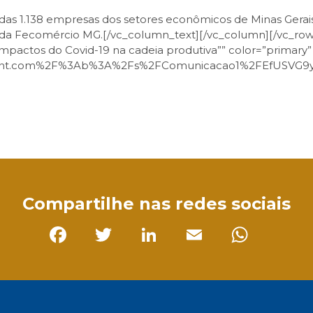
das 1.138 empresas dos setores econômicos de Minas Gerais,
da Fecomércio MG.[/vc_column_text][/vc_column][/vc_row][
Impactos do Covid-19 na cadeia produtiva”” color=”primary”
repoint.com%2F%3Ab%3A%2Fs%2FComunicacao1%2FEfUSV
sApp
Compartilhe nas redes sociais
Facebook
Twitter
LinkedIn
Email
Whats