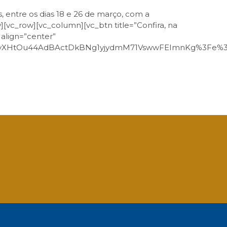
 entre os dias 18 e 26 de março, com a
vc_row][vc_column][vc_btn title=”Confira, na
 align=”center”
G9yXHtOu44AdBActDkBNg1yjydmM71VswwFEImnKg%3Fe%3D
App