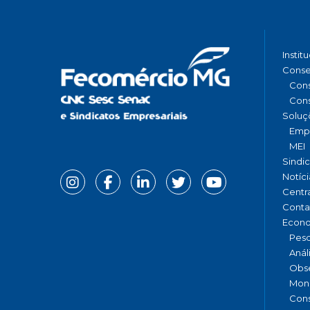
Instit
Conse
Cons
Cons
Soluç
Emp
MEI
Sindi
Notíci
Centr
Conta
Econ
Pesq
Anál
Obse
Moni
Cons