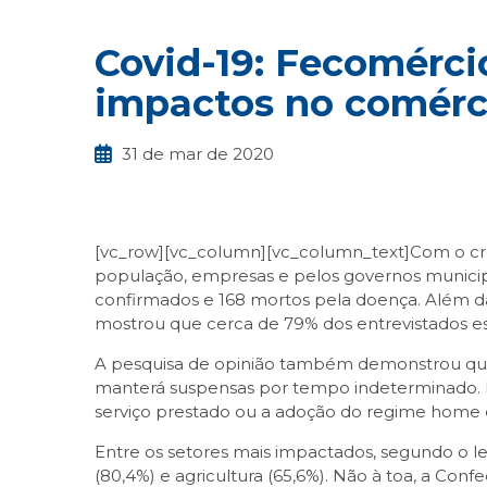
Covid-19: Fecomérci
impactos no comérci
31 de mar de 2020
[vc_row][vc_column][vc_column_text]Com o cr
população, empresas e pelos governos municipais
confirmados e 168 mortos pela doença. Além 
mostrou que cerca de 79% dos entrevistados e
A pesquisa de opinião também demonstrou que 6
manterá suspensas por tempo indeterminado. Po
serviço prestado ou a adoção do regime home off
Entre os setores mais impactados, segundo o lev
(80,4%) e agricultura (65,6%). Não à toa, a Co