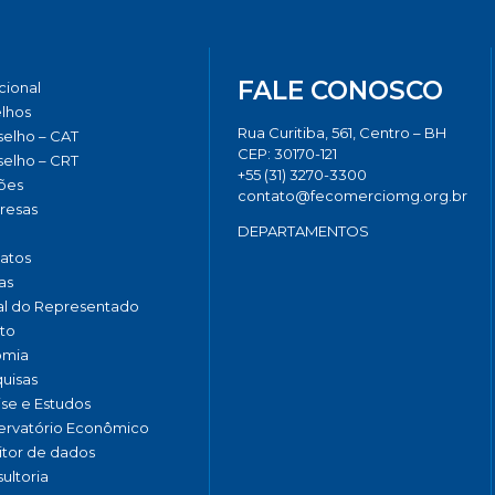
FALE CONOSCO
ucional
lhos
Rua Curitiba, 561, Centro – BH
elho – CAT
CEP: 30170-121
elho – CRT
+55 (31) 3270-3300
ões
contato@fecomerciomg.org.br
resas
DEPARTAMENTOS
catos
as
al do Representado
to
omia
uisas
ise e Estudos
rvatório Econômico
tor de dados
ultoria