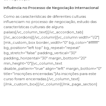
Influência no Processo de Negociação Internacional
Como as características de diferentes culturas
influenciam no processo de negociação, estudo das
características culturais de alguns
países[/vc_column_text][/vc_accordion_tab]
[/vc_accordions][/vc_column][vc_column width=”1/2″]
[mk_custom_box border_width=”0″ bg_color=”#ffffff”
bg_position=”left top” bg_repeat=”repeat”
bg_stretch=”false” padding_vertical=”30″
padding_horizental=”30″ margin_bottom=”20″
min_height=”0″][vc_column_text
disable_pattern=”true” align=”left” margin_bottom=”0″
title=”Inscrições encerradas.”]As inscrições para este
curso foram encerradas.[/vc_column_text]
[/mk_custom_box][/vc_column][/mk_page_section]
Facebook
Twitter
LinkedIn
Email
WhatsApp