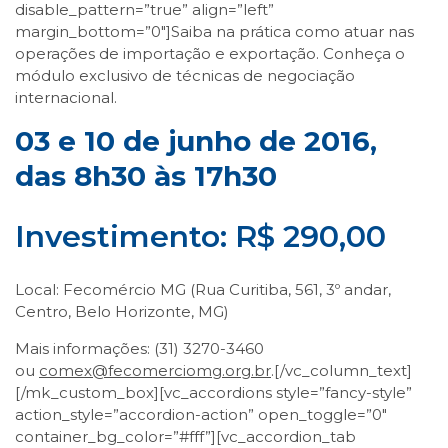
disable_pattern=”true” align=”left”
margin_bottom=”0″]Saiba na prática como atuar nas
operações de importação e exportação. Conheça o
módulo exclusivo de técnicas de negociação
internacional.
03 e 10 de junho de 2016,
das 8h30 às 17h30
Investimento: R$ 290,00
Local: Fecomércio MG (Rua Curitiba, 561, 3º andar,
Centro, Belo Horizonte, MG)
Mais informações: (31) 3270-3460
ou
comex@fecomerciomg.org.br
.[/vc_column_text]
[/mk_custom_box][vc_accordions style=”fancy-style”
action_style=”accordion-action” open_toggle=”0″
container_bg_color=”#fff”][vc_accordion_tab