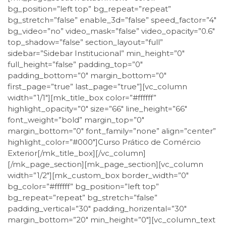
bg_position=”left top” bg_repeat=”repeat”
bg_stretch=”false” enable_3d=”false” speed_factor=”4″
bg_video=”no” video_mask=”false” video_opacity=”0.6″
top_shadow=”false” section_layout=”full”
sidebar=”Sidebar Institucional” min_height=”0″
full_height=”false” padding_top=”0″
padding_bottom=”0″ margin_bottom=”0″
first_page=”true” last_page=”true”][vc_column
width=”1/1″][mk_title_box color=”#ffffff”
highlight_opacity=”0″ size=”66″ line_height=”66″
font_weight=”bold” margin_top=”0″
margin_bottom=”0″ font_family=”none” align=”center”
highlight_color=”#000″]Curso Prático de Comércio
Exterior[/mk_title_box][/vc_column]
[/mk_page_section][mk_page_section][vc_column
width=”1/2″][mk_custom_box border_width=”0″
bg_color=”#ffffff” bg_position=”left top”
bg_repeat=”repeat” bg_stretch=”false”
padding_vertical=”30″ padding_horizental=”30″
margin_bottom=”20″ min_height=”0″][vc_column_text