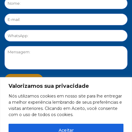
Valorizamos sua privacidade
Nós utilizamos cookies em nosso site para lhe entregar
PORTAL DE PRIVACIDADE
a melhor experiência lembrando de seus preferências e
visitas anteriores. Clicando em Aceito, você consente
com o uso de todos os cookies.
FEDERAÇÃO DO COMÉRCIO DE BENS, SERVIÇOS E TURISMO
DO ESTADO DE MINAS GERAIS – FECOMÉRCIO-MG - CNPJ/MF
Aceitar