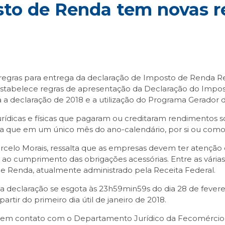
sto de Renda tem novas r
s regras para entrega da declaração de Imposto de Renda R
estabelece regras de apresentação da Declaração do Imposto
a a declaração de 2018 e a utilização do Programa Gerador da
urídicas e físicas que pagaram ou creditaram rendimentos s
a que em um único mês do ano-calendário, por si ou como 
elo Morais, ressalta que as empresas devem ter atenção q
 e ao cumprimento das obrigações acessórias. Entre as vár
 de Renda, atualmente administrado pela Receita Federal.
 declaração se esgota às 23h59min59s do dia 28 de feverei
partir do primeiro dia útil de janeiro de 2018.
re em contato com o Departamento Jurídico da Fecomércio 