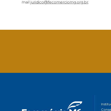
mail
juridico@fecomerciomg.org.br
.
Facebook
Twitter
LinkedIn
Email
What
Instit
Conse