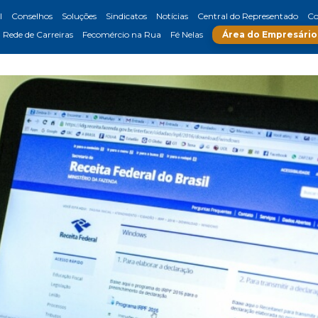
l
Conselhos
Soluções
Sindicatos
Notícias
Central do Representado
Co
Rede de Carreiras
Fecomércio na Rua
Fé Nelas
Área do Empresário