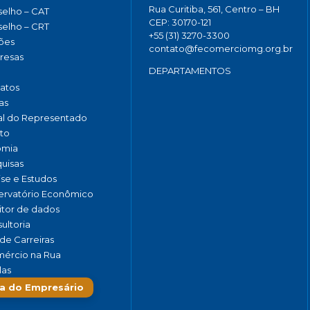
Rua Curitiba, 561, Centro – BH
elho – CAT
CEP: 30170-121
elho – CRT
+55 (31) 3270-3300
ões
contato@fecomerciomg.org.br
resas
DEPARTAMENTOS
catos
as
al do Representado
to
omia
uisas
ise e Estudos
rvatório Econômico
tor de dados
ultoria
de Carreiras
ércio na Rua
las
a do Empresário