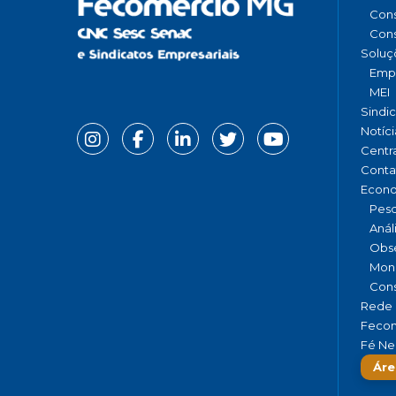
Cons
Cons
Soluç
Emp
MEI
Sindi
Notíci
Centr
Conta
Econ
Pesq
Anál
Obse
Moni
Cons
Rede 
Fecom
Fé Ne
Áre